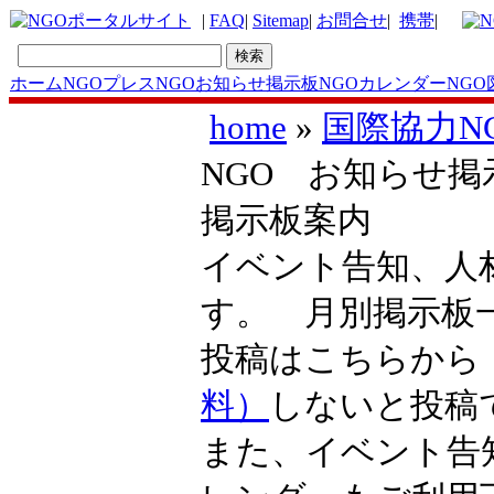
|
FAQ
|
Sitemap
|
お問合せ
|
携帯
|
ホーム
NGOプレス
NGOお知らせ掲示板
NGOカレンダー
NGO
home
»
国際協力N
NGO お知らせ掲
掲示板案内
イベント告知、人
す。 月別掲示
投稿はこちらか
料）
しないと投稿
また、イベント告