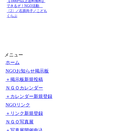
【1000円以上送料無料】
できるぞ！NGO活動
〔2〕／石原尚子／こども
くらぶ
メニュー
ホーム
NGOお知らせ掲示板
＋掲示板新規投稿
ＮＧＯカレンダー
＋カレンダー新規登録
NGOリンク
＋リンク新規登録
ＮＧＯ写真展
＋写真展開催申込