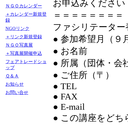
お申込みください
ＮＧＯカレンダー
＝＝＝＝＝＝＝＝
＋カレンダー新規登
録
ファシリテーター
NGOリンク
● 参加希望月（９
＋リンク新規登録
ＮＧＯ写真展
● お名前
＋写真展開催申込
● 所属（団体・会
フェアトレードショ
ップ
● ご住所（〒）
Ｑ＆Ａ
● TEL
お知らせ
お問い合せ
● FAX
● E-mail
● この講座をど