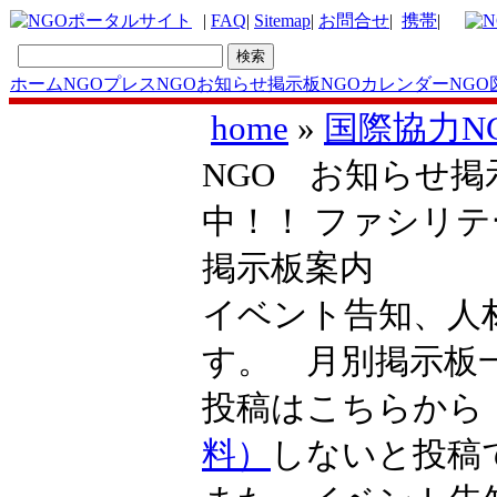
|
FAQ
|
Sitemap
|
お問合せ
|
携帯
|
ホーム
NGOプレス
NGOお知らせ掲示板
NGOカレンダー
NGO
home
»
国際協力N
NGO お知らせ掲示
中！！ ファシリ
掲示板案内
イベント告知、人
す。 月別掲示
投稿はこちらか
料）
しないと投稿