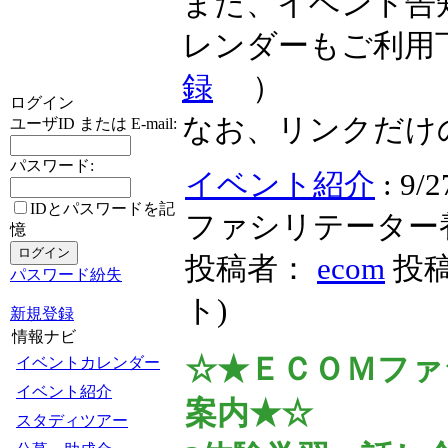
また、イベント告
レンダーもご利用
録
）
ログイン
なお、リンクだけ
ユーザID または E-mail:
パスワード:
イベント紹介
: 
IDとパスワードを記
ファシリテーター
憶
投稿者：
ecom
投稿日
パスワード紛失
ト
)
新規登録
情報ナビ
☆★ＥＣＯＭファ
イベントカレンダー
イベント紹介
案内★☆
スタディツアー