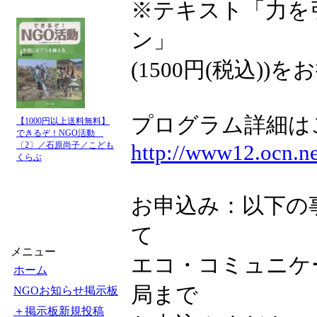
※テキスト「力を
ン」
(1500円(税込))を
プログラム詳細は
【1000円以上送料無料】
できるぞ！NGO活動
〔2〕／石原尚子／こども
http://www12.ocn.ne
くらぶ
お申込み：以下の事
て
メニュー
エコ・コミュニケ
ホーム
局まで
NGOお知らせ掲示板
＋掲示板新規投稿