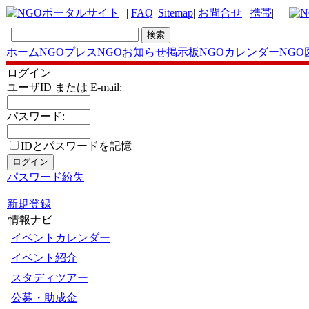
|
FAQ
|
Sitemap
|
お問合せ
|
携帯
|
ホーム
NGOプレス
NGOお知らせ掲示板
NGOカレンダー
NGO
ログイン
ユーザID または E-mail:
パスワード:
IDとパスワードを記憶
パスワード紛失
新規登録
情報ナビ
イベントカレンダー
イベント紹介
スタディツアー
公募・助成金