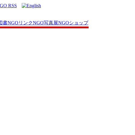
図書
NGOリンク
NGO写真展
NGOショップ