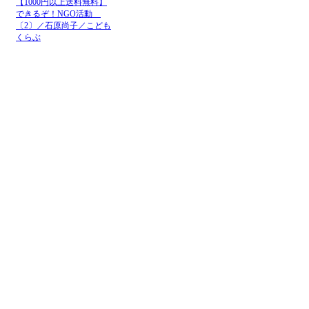
【1000円以上送料無料】
できるぞ！NGO活動
〔2〕／石原尚子／こども
くらぶ
メニュー
ホーム
NGOお知らせ掲示板
＋掲示板新規投稿
ＮＧＯカレンダー
＋カレンダー新規登録
NGOリンク
＋リンク新規登録
ＮＧＯ写真展
＋写真展開催申込