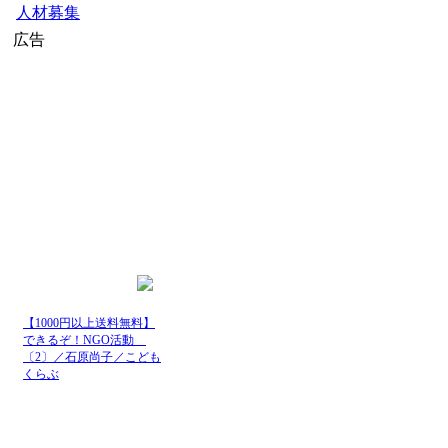
人材募集
広告
【1000円以上送料無料】
できるぞ！NGO活動
〔2〕／石原尚子／こども
くらぶ