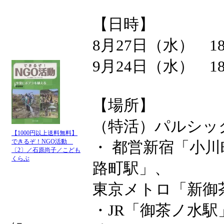
【日時】
8月27日（水） 18
9月24日（水） 18
【場所】
（特活）パルシッ
【1000円以上送料無料】
できるぞ！NGO活動
・ 都営新宿「小
〔2〕／石原尚子／こども
くらぶ
路町駅」、
東京メトロ「新御
・JR「御茶ノ水駅