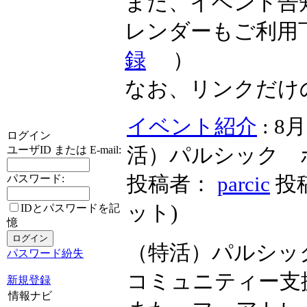
また、イベント告
レンダーもご利用
録
）
なお、リンクだけ
イベント紹介
: 
ログイン
活）パルシック 
ユーザID または E-mail:
投稿者：
parcic
投稿
パスワード:
ット
)
IDとパスワードを記
憶
（特活）パルシッ
パスワード紛失
コミュニティー支
新規登録
情報ナビ