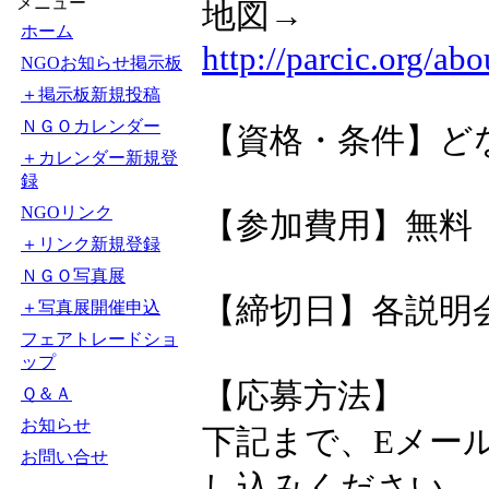
メニュー
地図→
ホーム
http://parcic.org/ab
NGOお知らせ掲示板
＋掲示板新規投稿
ＮＧＯカレンダー
【資格・条件】ど
＋カレンダー新規登
録
NGOリンク
【参加費用】無料
＋リンク新規登録
ＮＧＯ写真展
【締切日】各説明
＋写真展開催申込
フェアトレードショ
ップ
【応募方法】
Ｑ＆Ａ
お知らせ
下記まで、Eメー
お問い合せ
し込みください。