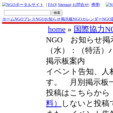
|
FAQ
|
Sitemap
|
お問合せ
|
携帯
|
ホーム
NGOプレス
NGOお知らせ掲示板
NGOカレンダー
NGO
home
»
国際協力N
NGO お知らせ掲示
（水）：（特活）
掲示板案内
イベント告知、人
す。 月別掲示
投稿はこちらか
料）
しないと投稿