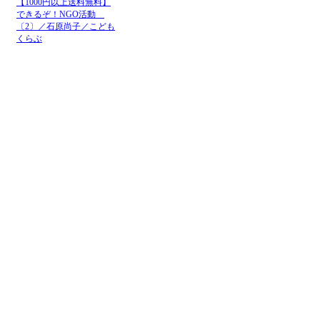
【1000円以上送料無料】
できるぞ！NGO活動
〔2〕／石原尚子／こども
くらぶ
メニュー
ホーム
NGOお知らせ掲示板
＋掲示板新規投稿
ＮＧＯカレンダー
＋カレンダー新規登録
NGOリンク
＋リンク新規登録
ＮＧＯ写真展
＋写真展開催申込