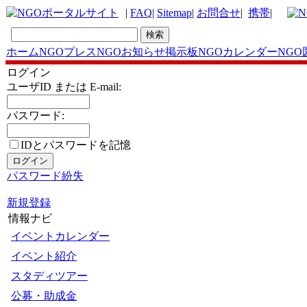
|
FAQ
|
Sitemap
|
お問合せ
|
携帯
|
ホーム
NGOプレス
NGOお知らせ掲示板
NGOカレンダー
NGO
ログイン
ユーザID または E-mail:
パスワード:
IDとパスワードを記憶
パスワード紛失
新規登録
情報ナビ
イベントカレンダー
イベント紹介
スタディツアー
公募・助成金