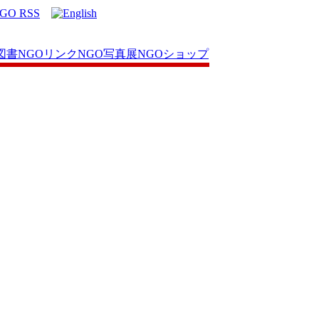
図書
NGOリンク
NGO写真展
NGOショップ