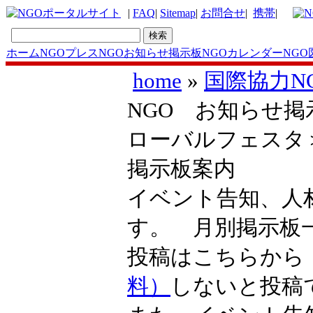
|
FAQ
|
Sitemap
|
お問合せ
|
携帯
|
ホーム
NGOプレス
NGOお知らせ掲示板
NGOカレンダー
NGO
home
»
国際協力N
NGO お知らせ掲
ローバルフェスタ
掲示板案内
イベント告知、人
す。 月別掲示
投稿はこちらか
料）
しないと投稿