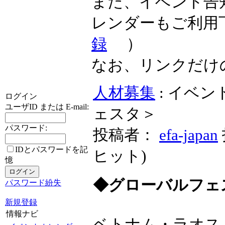
また、イベント告
レンダーもご利用
録
）
なお、リンクだけ
人材募集
: イベ
ログイン
ユーザID または E-mail:
ェスタ＞
パスワード:
投稿者：
efa-japan
IDとパスワードを記
ヒット
)
憶
◆グローバルフェ
パスワード紛失
新規登録
情報ナビ
ベトナム・ラオス