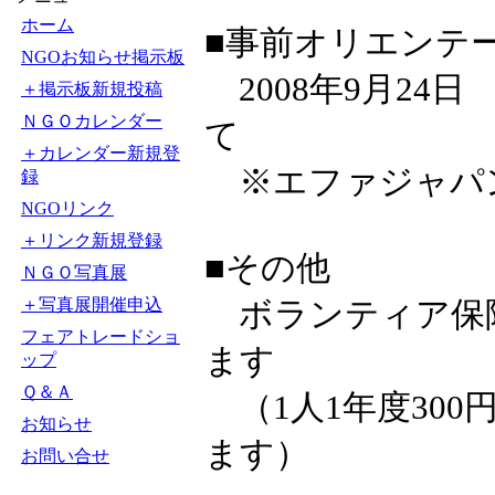
ホーム
■事前オリエンテ
NGOお知らせ掲示板
2008年9月24日
＋掲示板新規投稿
ＮＧＯカレンダー
て
＋カレンダー新規登
※エファジャパ
録
NGOリンク
＋リンク新規登録
■その他
ＮＧＯ写真展
＋写真展開催申込
ボランティア保
フェアトレードショ
ます
ップ
Ｑ＆Ａ
（1人1年度30
お知らせ
ます）
お問い合せ