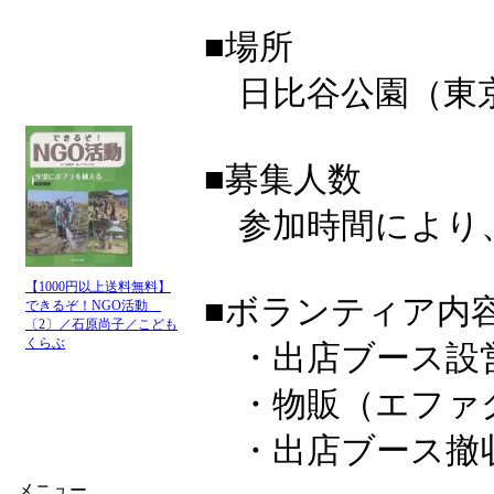
■場所
日比谷公園（東
■募集人数
参加時間により、
【1000円以上送料無料】
■ボランティア内
できるぞ！NGO活動
〔2〕／石原尚子／こども
くらぶ
・出店ブース設
・物販（エファ
・出店ブース撤
メニュー