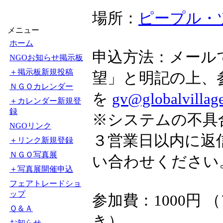
場所：
ピープル・
メニュー
ホーム
申込方法：メール
NGOお知らせ掲示板
＋掲示板新規投稿
望」と明記の上、
ＮＧＯカレンダー
を
gv@globalvillage
＋カレンダー新規登
録
※システムの不具
NGOリンク
３営業日以内に返
＋リンク新規登録
ＮＧＯ写真展
い合わせください。（Te
＋写真展開催申込
フェアトレードショ
ップ
参加費：1000円
Ｑ＆Ａ
き）
お知らせ