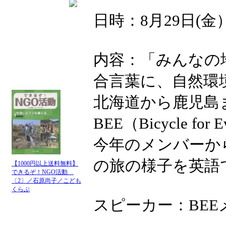
日時：8月29日(金）19
内容：「みんなの
合言葉に、自然環
北海道から鹿児島
BEE（Bicycle for Ev
今年のメンバーか
の旅の様子を英語
【1000円以上送料無料】
できるぞ！NGO活動
〔2〕／石原尚子／こども
くらぶ
スピーカー：BEE