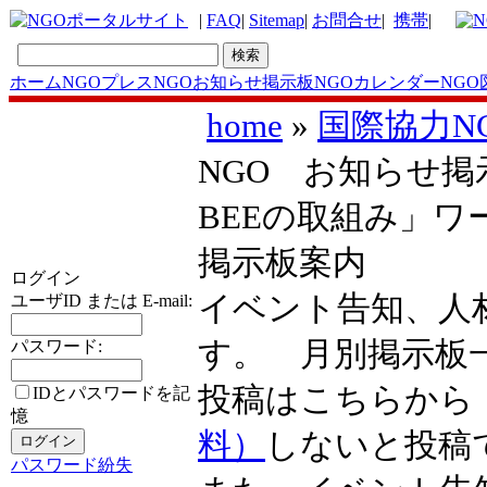
|
FAQ
|
Sitemap
|
お問合せ
|
携帯
|
ホーム
NGOプレス
NGOお知らせ掲示板
NGOカレンダー
NGO
home
»
国際協力N
NGO お知らせ掲示
BEEの取組み」ワ
掲示板案内
ログイン
イベント告知、人
ユーザID または E-mail:
す。 月別掲示
パスワード:
投稿はこちらか
IDとパスワードを記
憶
料）
しないと投稿
パスワード紛失