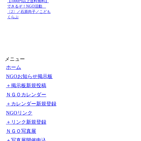
【1000円以上送料無料】
できるぞ！NGO活動
〔2〕／石原尚子／こども
くらぶ
メニュー
ホーム
NGOお知らせ掲示板
＋掲示板新規投稿
ＮＧＯカレンダー
＋カレンダー新規登録
NGOリンク
＋リンク新規登録
ＮＧＯ写真展
＋写真展開催申込