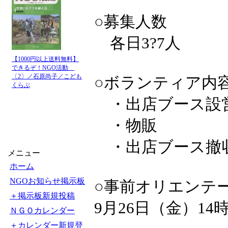
○募集人数
各日3?7人
【1000円以上送料無料】
できるぞ！NGO活動
〔2〕／石原尚子／こども
○ボランティア内
くらぶ
・出店ブース設
・物販
・出店ブース撤
メニュー
ホーム
NGOお知らせ掲示板
○事前オリエンテ
＋掲示板新規投稿
9月26日（金）14
ＮＧＯカレンダー
＋カレンダー新規登