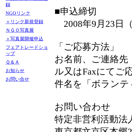
録
■申込締切
NGOリンク
2008年9月23日
＋リンク新規登録
ＮＧＯ写真展
＋写真展開催申込
「ご応募方法」
フェアトレードショ
ップ
お名前、ご連絡先（T
Ｑ＆Ａ
ル又はFaxにて
お知らせ
お問い合せ
件名を「ボランテ
お問い合わせ
特定非営利活動法
東京都文京区本郷2?