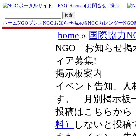
|
FAQ
|
Sitemap
|
お問合せ
|
携帯
|
ホーム
NGOプレス
NGOお知らせ掲示板
NGOカレンダー
NGO
home
»
国際協力N
NGO お知らせ掲
ィア募集!
掲示板案内
イベント告知、人
す。 月別掲示
投稿はこちらか
料）
しないと投稿