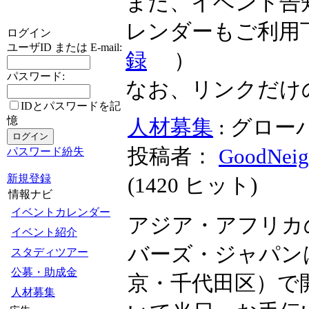
また、イベント告
レンダーもご利用
ログイン
ユーザID または E-mail:
録
）
パスワード:
なお、リンクだけ
IDとパスワードを記
憶
人材募集
: グロ
投稿者：
GoodNeig
パスワード紛失
新規登録
(
1420 ヒット
)
情報ナビ
イベントカレンダー
アジア・アフリカ
イベント紹介
バーズ・ジャパンは
スタディツアー
公募・助成金
京・千代田区）で
人材募集