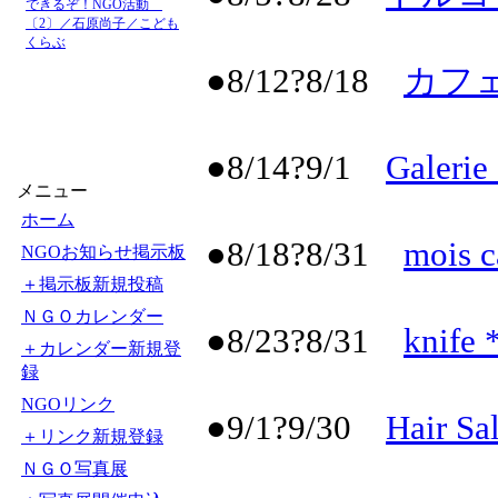
できるぞ！NGO活動
〔2〕／石原尚子／こども
くらぶ
●8/12?8/18
カフ
●8/14?9/1
Galer
メニュー
ホーム
●8/18?8/31
mois
NGOお知らせ掲示板
＋掲示板新規投稿
ＮＧＯカレンダー
●8/23?8/31
knife
＋カレンダー新規登
録
NGOリンク
●9/1?9/30
Hair S
＋リンク新規登録
ＮＧＯ写真展