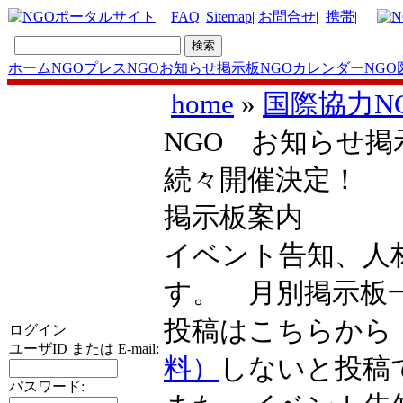
|
FAQ
|
Sitemap
|
お問合せ
|
携帯
|
ホーム
NGOプレス
NGOお知らせ掲示板
NGOカレンダー
NGO
home
»
国際協力N
NGO お知らせ
続々開催決定！
掲示板案内
イベント告知、人
す。 月別掲示
投稿はこちらか
ログイン
ユーザID または E-mail:
料）
しないと投稿
パスワード: