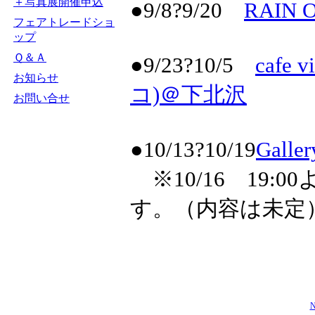
＋写真展開催申込
●9/8?9/20
RAIN
フェアトレードショ
ップ
Ｑ＆Ａ
●9/23?10/5
cafe
お知らせ
コ)＠下北沢
お問い合せ
●10/13?10/19
Galle
※10/16 19
す。（内容は未定
N