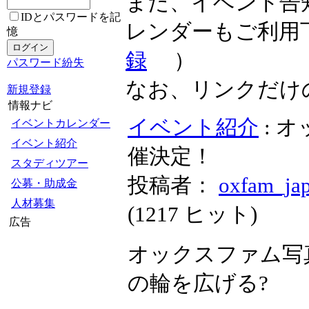
また、イベント告
IDとパスワードを記
レンダーもご利用
憶
録
）
パスワード紛失
なお、リンクだけ
新規登録
情報ナビ
イベント紹介
: 
イベントカレンダー
イベント紹介
催決定！
スタディツアー
投稿者：
oxfam_ja
公募・助成金
人材募集
(
1217 ヒット
)
広告
オックスファム写
の輪を広げる?