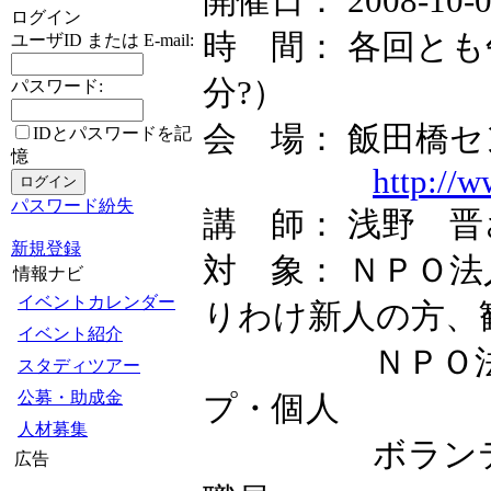
開催日： 2008-10-0
ログイン
時 間： 各回とも
ユーザID または E-mail:
分?）
パスワード:
会 場： 飯田橋セ
IDとパスワードを記
憶
http://w
パスワード紛失
講 師： 浅野 
新規登録
対 象： ＮＰＯ
情報ナビ
イベントカレンダー
りわけ新人の方、
イベント紹介
ＮＰＯ法人の
スタディツアー
公募・助成金
プ・個人
人材募集
ボランティア
広告