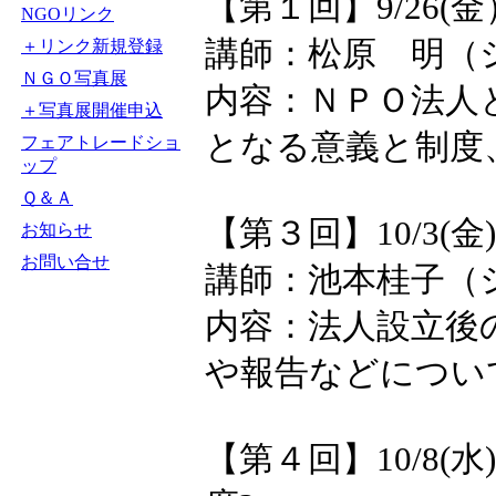
【第１回】9/26
NGOリンク
講師：松原 明（
＋リンク新規登録
ＮＧＯ写真展
内容：ＮＰＯ法人
＋写真展開催申込
となる意義と制度
フェアトレードショ
ップ
Ｑ＆Ａ
【第３回】10/3(
お知らせ
お問い合せ
講師：池本桂子（
内容：法人設立後
や報告などについ
【第４回】10/8(