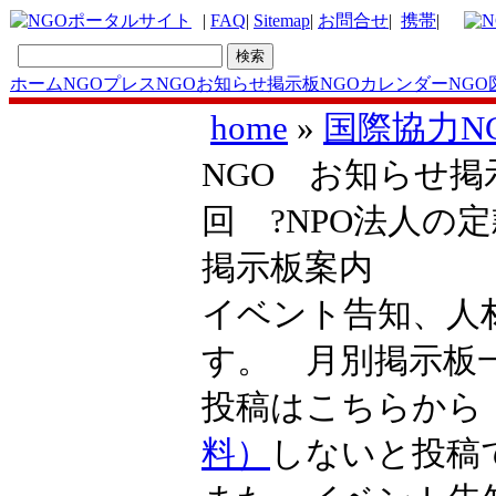
|
FAQ
|
Sitemap
|
お問合せ
|
携帯
|
ホーム
NGOプレス
NGOお知らせ掲示板
NGOカレンダー
NGO
home
»
国際協力N
NGO お知らせ掲示板
回 ?NPO法人の
掲示板案内
イベント告知、人
す。 月別掲示
投稿はこちらか
料）
しないと投稿