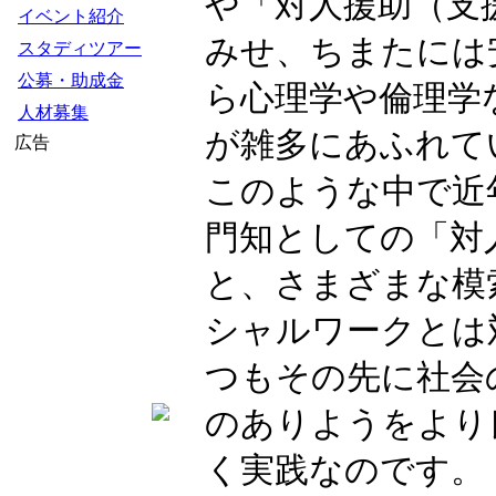
や「対人援助（支
イベント紹介
みせ、ちまたには
スタディツアー
公募・助成金
ら心理学や倫理学
人材募集
が雑多にあふれて
広告
このような中で近
門知としての「対
と、さまざまな模
シャルワークとは
つもその先に社会
のありようをより
く実践なのです。