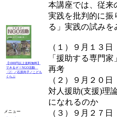
本講座では、従来
実践を批判的に振
る」実践の試みを
（１）９月１３日
「援助する専門家
【1000円以上送料無料】
再考
できるぞ！NGO活動
〔2〕／石原尚子／こども
くらぶ
（２）９月２０日
対人援助(支援)
になれるのか
（３）９月２７日
メニュー