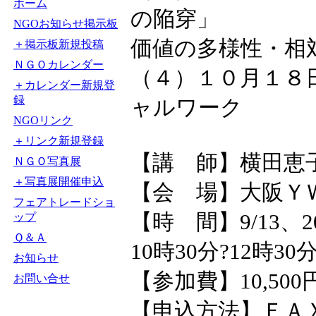
ホーム
の陥穿」
NGOお知らせ掲示板
価値の多様性・相
＋掲示板新規投稿
ＮＧＯカレンダー
（４）１０月１８
＋カレンダー新規登
録
ャルワーク
NGOリンク
＋リンク新規登録
【講 師】横田恵
ＮＧＯ写真展
＋写真展開催申込
【会 場】大阪Ｙ
フェアトレードショ
【時 間】9/13、2
ップ
Ｑ＆Ａ
10時30分?12時30
お知らせ
【参加費】10,50
お問い合せ
【申込方法】ＦＡＸ