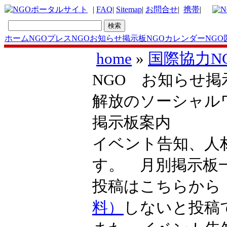
|
FAQ
|
Sitemap
|
お問合せ
|
携帯
|
ホーム
NGOプレス
NGOお知らせ掲示板
NGOカレンダー
NGO
home
»
国際協力N
NGO お知らせ掲示
解放のソーシャル
掲示板案内
イベント告知、人
す。 月別掲示
投稿はこちらか
料）
しないと投稿