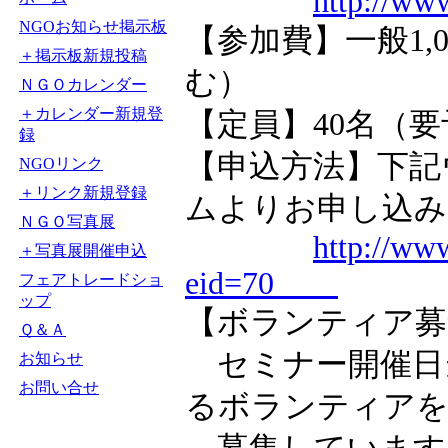
http://www
NGOお知らせ掲示板
【参加費】一般1,0
＋掲示板新規投稿
む）
ＮＧＯカレンダー
＋カレンダー新規登
【定員】40名（
録
【申込方法】下記
NGOリンク
＋リンク新規登録
ムよりお申し込み
ＮＧＯ写真展
http://ww
＋写真展開催申込
eid=70
フェアトレードショ
ップ
【ボランティア募
Ｑ＆Ａ
セミナー開催日
お知らせ
お問い合せ
るボランティア