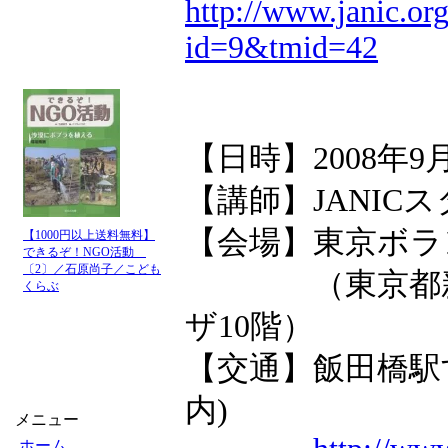
http://www.janic.or
id=9&tmid=42
【日時】2008年9月11
【講師】JANIC
【会場】東京ボラ
【1000円以上送料無料】
できるぞ！NGO活動
〔2〕／石原尚子／こども
（東京都新宿区
くらぶ
ザ10階）
【交通】飯田橋駅
内)
メニュー
ホーム