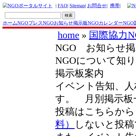
|
FAQ
|
Sitemap
|
お問合せ
|
携帯
|
ホーム
NGOプレス
NGOお知らせ掲示板
NGOカレンダー
NGO
home
»
国際協力N
NGO お知らせ掲示
NGOについて知り
掲示板案内
イベント告知、人
す。 月別掲示
投稿はこちらか
料）
しないと投稿