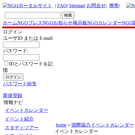
|
FAQ
|
Sitemap
|
お問合せ
|
携帯
|
ホーム
NGOプレス
NGOお知らせ掲示板
NGOカレンダー
NGO
ログイン
ユーザID または E-mail:
パスワード:
IDとパスワードを記
憶
パスワード紛失
新規登録
情報ナビ
イベントカレンダー
イベント紹介
home
»
国際協力イベントカレンダー
スタディツアー
イベントカレンダー