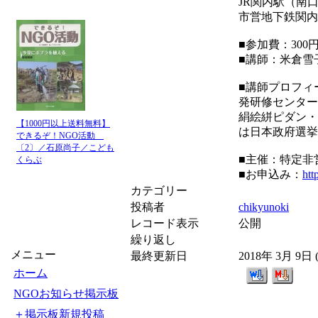
JR関内駅（南
市営地下鉄関内
■参加費：30
■講師：米倉雪
■講師プロフィ
発研修センター
絹絵絣ピダン・
【1000円以上送料無料】
は日本政府選挙
できるぞ！NGO活動
〔2〕／石原尚子／こども
■主催：特定非
くらぶ
■お申込み：
htt
カテゴリー
投稿者
chikyunoki
レコード表示
公開
繰り返し
メニュー
最終更新日
2018年 3月 9日
ホーム
NGOお知らせ掲示板
＋掲示板新規投稿