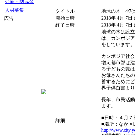
公募・助成金
人材募集
タイトル
地球の木｜4/
開始日時
2018年 4月 7日
広告
終了日時
2018年 4月 7日
地球の木は設立
は、カンボジア
をしています。
カンボジア社会
増え都市部は建
る子どもの数は
お母さんたちの
善するためにど
界子供白書より
長年、市民活動
ます。
■日時：４月７日(土
詳細
■場所：なか区
http://www.city.y