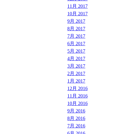
11月 2017
10月 2017
9月 2017
8月 2017
7月 2017
6月 2017
5月 2017
4月 2017
3月 2017
2月 2017
1月 2017
12月 2016
11月 2016
10月 2016
9月 2016
8月 2016
7月 2016
6月 2016