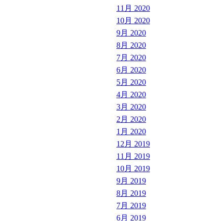
11月 2020
10月 2020
9月 2020
8月 2020
7月 2020
6月 2020
5月 2020
4月 2020
3月 2020
2月 2020
1月 2020
12月 2019
11月 2019
10月 2019
9月 2019
8月 2019
7月 2019
6月 2019