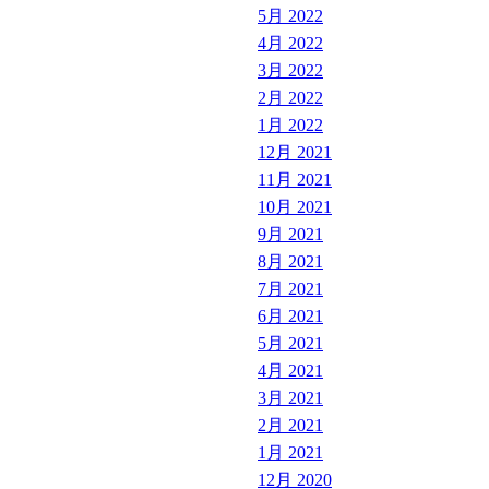
5月 2022
4月 2022
3月 2022
2月 2022
1月 2022
12月 2021
11月 2021
10月 2021
9月 2021
8月 2021
7月 2021
6月 2021
5月 2021
4月 2021
3月 2021
2月 2021
1月 2021
12月 2020