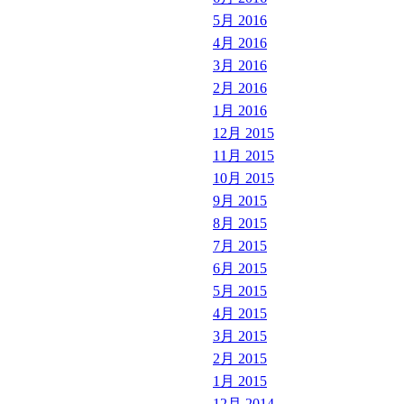
5月 2016
4月 2016
3月 2016
2月 2016
1月 2016
12月 2015
11月 2015
10月 2015
9月 2015
8月 2015
7月 2015
6月 2015
5月 2015
4月 2015
3月 2015
2月 2015
1月 2015
12月 2014