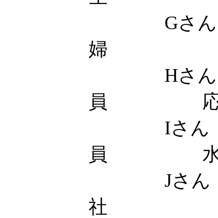
Gさん
婦 応
Hさん 
員 応
Iさん
員 水
Jさん
社 土