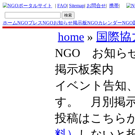
|
FAQ
|
Sitemap
|
お問合せ
|
携帯
|
ホーム
NGOプレス
NGOお知らせ掲示板
NGOカレンダー
NGO
home
»
国際協
NGO お知ら
掲示板案内
イベント告知
す。 月別掲
投稿はこち
料）
しないと