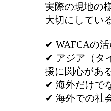
実際の現地の
大切にしてい
✔ WAFCAの
✔ アジア（
援に関心があ
✔ 海外だけで
✔ 海外での社