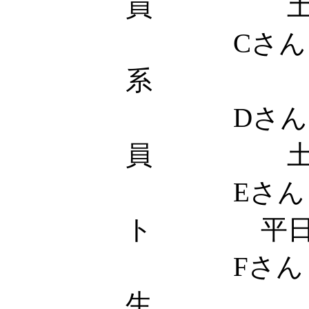
員 
Cさん 
系 土
Dさん
員 土
Eさん 
ト 平日18
Fさん
生 土