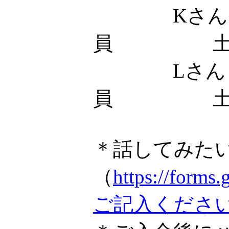
Kさん
員 土
Lさん
員 土
＊話してみた
（
https://fo
ご記入くださ