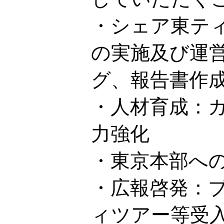
・シェア東テ
の実施及び運
グ、報告書作
・人材育成：
力強化
・東京本部へ
・広報啓発：
ィツアー等受