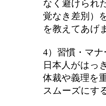
なく避けられ
覚なき差別）
を教えてあげ
4）習慣・マ
日本人がはっ
体裁や義理を
スムーズにす