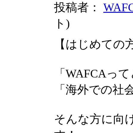
投稿者：
WAF
ト
)
【はじめての方
「WAFCAっ
「海外での社
そんな方に向