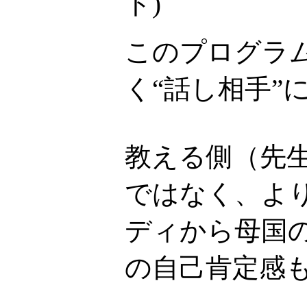
ト
)
このプログラ
く“話し相手”
教える側（先
ではなく、より
ディから母国
の自己肯定感