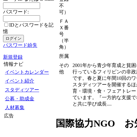
不
パスワード:
可）
ＦＡ
IDとパスワードを記
Ｘ番
憶
号
（半
パスワード紛失
角）
所属
新規登録
情報ナビ
その
2001年から青少年育成と貧
他
行っているフィリピンの非政
イベントカレンダー
です。春と夏に年間10回の
イベント紹介
スタディツアーを開催するほ
スタディツアー
育・環境・食・フェアトレー
ています。『一方的な支援で
公募・助成金
と共に学び成長....
人材募集
広告
国際協力NGO 