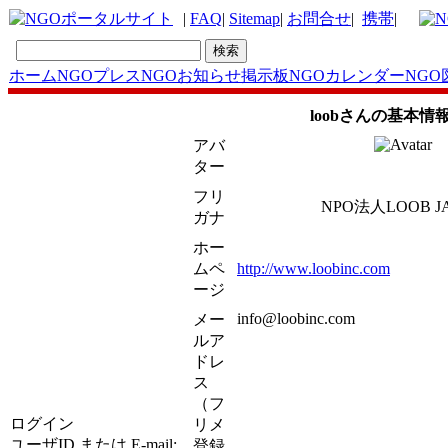
|
FAQ
|
Sitemap
|
お問合せ
|
携帯
|
ホーム
NGOプレス
NGOお知らせ掲示板
NGOカレンダー
NGO
loobさんの基本情
アバ
ター
フリ
NPO法人LOOB J
ガナ
ホー
ムペ
http://www.loobinc.com
ージ
info@loobinc.com
メー
ルア
ドレ
ス
（フ
ログイン
リメ
ユーザID または E-mail:
登録