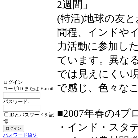
2週間」
(特活)地球の友と
間程、インドやイ
力活動に参加し
ています。異な
では見えにくい
ログイン
で感じ、色々な
ユーザID または E-mail:
パスワード:
■2007年春の4
IDとパスワードを記
憶
・インド・スタ
パスワード紛失