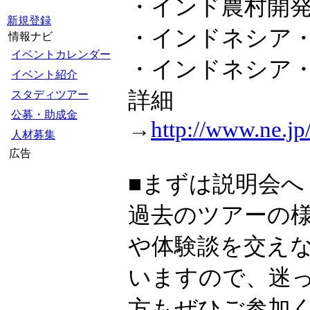
・インド農村開
新規登録
・インドネシア
情報ナビ
イベントカレンダー
・インドネシア
イベント紹介
詳細
スタディツアー
公募・助成金
→
http://www.ne.jp/
人材募集
広告
■まずは説明会へ
過去のツアーの
や体験談を交え
いますので、迷
方もぜひご参加