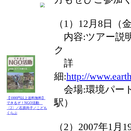
（1）12月8日（金） 
内容:ツアー説
ク
詳
細:
http://www.eart
会場:環境パー
【1000円以上送料無料】
駅）
できるぞ！NGO活動
〔2〕／石原尚子／こども
くらぶ
（2）2007年1月19日