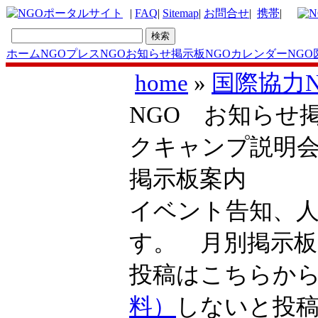
|
FAQ
|
Sitemap
|
お問合せ
|
携帯
|
ホーム
NGOプレス
NGOお知らせ掲示板
NGOカレンダー
NGO
home
»
国際協力
NGO お知らせ掲
クキャンプ説明
掲示板案内
イベント告知、
す。 月別掲示
投稿はこちら
料）
しないと投