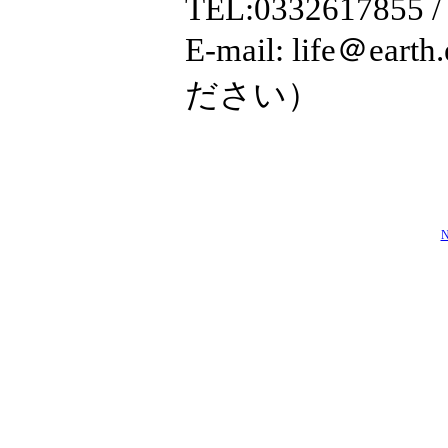
TEL:0332617855 /
E-mail: life＠
ださい）
N