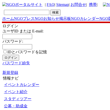
|
FAQ
|
Sitemap
|
お問合せ
|
携帯
|
ホーム
NGOプレス
NGOお知らせ掲示板
NGOカレンダー
NGO
ログイン
ユーザID または E-mail:
パスワード:
IDとパスワードを記憶
パスワード紛失
新規登録
情報ナビ
イベントカレンダー
イベント紹介
スタディツアー
公募・助成金