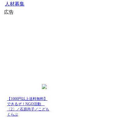
人材募集
広告
【1000円以上送料無料】
できるぞ！NGO活動
〔2〕／石原尚子／こども
くらぶ