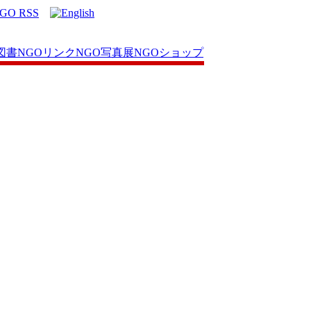
図書
NGOリンク
NGO写真展
NGOショップ