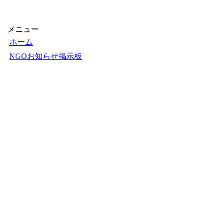
メニュー
ホーム
NGOお知らせ掲示板
＋掲示板新規投稿
ＮＧＯカレンダー
＋カレンダー新規登録
NGOリンク
＋リンク新規登録
ＮＧＯ写真展
＋写真展開催申込
フェアトレードショップ
Ｑ＆Ａ
お知らせ
お問い合せ