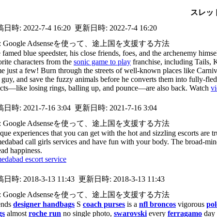
スレッ
稿日時:
2022-7-4 16:20
更新日時:
2022-7-4 16:20
: Google Adsenseを使って、途上国を支援する方法
 famed blue speedster, his close friends, foes, and the archenemy himsel
orite characters from the
sonic game to play
franchise, including Tails
e just a few! Burn through the streets of well-known places like Carni
 guy, and save the fuzzy animals before he converts them into fully-fl
ects—like losing rings, balling up, and pounce—are also back. Watch
v
稿日時:
2021-7-16 3:04
更新日時:
2021-7-16 3:04
: Google Adsenseを使って、途上国を支援する方法
que experiences that you can get with the hot and sizzling escorts are tr
edabad call girls services and have fun with your body. The broad-min
ead happiness.
edabad escort service
稿日時:
2018-3-13 11:43
更新日時:
2018-3-13 11:43
: Google Adsenseを使って、途上国を支援する方法
ends
designer handbags
S
coach purses
is a
nfl broncos
vigorous
pol
gs
almost
roche run
no single photo,
swarovski
every
ferragamo
day 