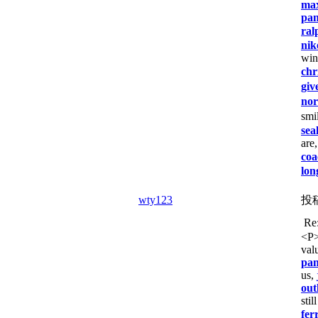
ma
pan
ral
nik
win
chr
giv
nor
smi
se
are
coa
lo
wty123
投
Re
<P
val
pa
us,
out
stil
fer