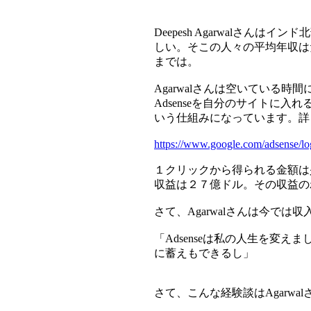
Deepesh Agarwal
しい。そこの人々の平均年収は
までは。
Agarwalさんは空いている時
Adsenseを自分のサイト
いう仕組みになっています。詳
https://www.google.com/adsense/log
１クリックから得られる金額は少
収益は２７億ドル。その収益の
さて、Agarwalさんは今では
「Adsenseは私の人生を
に蓄えもできるし」
さて、こんな経験談はAgarwa