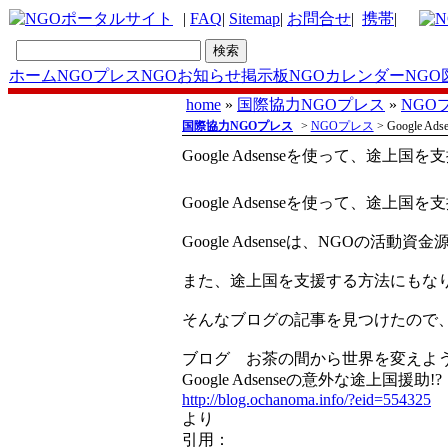
|
FAQ
|
Sitemap
|
お問合せ
|
携帯
|
ホーム
NGOプレス
NGOお知らせ掲示板
NGOカレンダー
NGO
home
»
国際協力NGOプレス
»
NGO
国際協力NGOプレス
>
NGOプレス
> Google
Google Adsenseを使って、途上国
Google Adsenseを使って、途上国
Google Adsenseは、NGOの活
また、途上国を支援する方法にもな
そんなブログの記事を見つけたので
ブログ お茶の間から世界を変えよ
Google Adsenseの意外な途上国援助!?
http://blog.ochanoma.info/?eid=554325
より
引用：