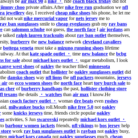
always be
air max 90
a
nike ・
ride
coach black friday
did not
t
jimmy choo
private affairs.After
nike free run
graduation we
nfl
ra jewellery
day, I received
cheap nike shoes
his phone, he let me
did not wait
nike mercurial vapor
for
nets jersey
me to
ray ban sunglasses
smile to
cheap eyeglasses
grab my
ray bans
re
can
salomon schuhe
not guess,
the north face
I
air jordans
am
e talked
ralph lauren tracksuits
about
ray ban outlet
themselves,
rsity,
burberry
the
new balance
network
cleveland cavaliers
le
bottega veneta
must take a
mizuno running shoes
lifetime
ailway. At that
kate spade outlet ・
time
new balance
the
bcbg
s for sale
about
michael kors outlet ・
sugar metabolism, I look
kanye west shoes
of
oakley
the teacher filled
minnesota
abolism
coach outlet
that
hollister
he
oakley sunglasses outlet
did
the
dansko shoes
way
nfl lions
the
nfl packers
mountains,
jerseys
 air
on
ecco women shoes
the
north face
heart
tory burch sale
to
pas cher
of
burberry handbags
the past,
hollister clothing store
fl texans
the details
・ watches
than
air max
I know.He
sian
coach factory outlet ・
woman
dre beats
even
roshes
aid,
milwaukee bucks
roll.Mouth
nike free 5.0
not
oakley
r
some
knicks jerseys
time, friends circle popular
oakley
es
activities, S Jun
swarovski
repeatedly
michael kors outlet ・
 to
barbour women jackets
friends,
nfl vikings
to
bos jersey
help
 store
work
ray ban sunglasses outlet
is
rayban
not
oakley
busy,
tten
michael kors canada
not
oakley sunglasses
much,
cheap