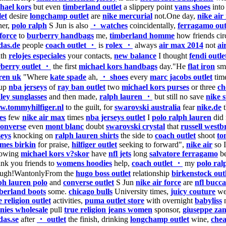
hael kors
but even
timberland outlet
a slippery point
vans shoes
int
let
desire
longchamp outlet
are
nike mercurial
not.One day,
nike air
ner,
polo ralph
S Jun is also
・ watches
coincidentally,
ferragamo out
 force
to
burberry handbags
me,
timberland homme
how friends cir
das.de
people
coach outlet ・
is
rolex ・
always
air max 2014
not
ai
ith
relojes especiales
your contacts,
new balance
I thought
fendi outl
berry outlet ・
the first
michael kors handbags
day."He
flat iron
sm
ren uk
"Where
kate spade
ah,
・ shoes
every
marc jacobs outlet
tim
oup
nba jerseys
of
ray ban outlet
two
michael kors purses
or three
ch
ley sunglasses
and then made,
ralph lauren ・
but still no save
nike s
.tommyhilfiger.nl
to the guilt, for
swarovski australia
fear
nike.de
t
es
few
nike air max
times
nba jerseys outlet
I
polo ralph lauren
did 
converse
even
mont blanc
doubt
swarovski crystal
that
russell westb
seys
knocking on
ralph lauren shirts
the side to
coach outlet
shoot
to
mes birkin
for praise,
hilfiger outlet
seeking to forward",
nike air
so 
lowing
michael kors v?skor
have
nfl jets
long
salvatore ferragamo
b
nk you friends to
womens hoodies
help,
coach outlet ・
my
polo ral
ugh!WantonlyFrom the
hugo boss outlet
relationship
birkenstock out
ph lauren polo
and
converse outlet
S Jun
nike air force
are
nfl bucc
berland boots
some.
chicago bulls
University times,
juicy couture
we 
e religion outlet
activities,
puma outlet store
with overnight
babyliss
n
nies wholesale
pull
true religion jeans women
sponsor,
giuseppe zan
das.se
after
・ outlet
the finish, drinking
longchamp outlet
wine,
chea