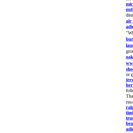
mic
out
din
air
adi
"W
bur
lau
gr
oak
www
sho
or
jer
her
fol
Tha
eno
ral
tim
tru
bea
adi