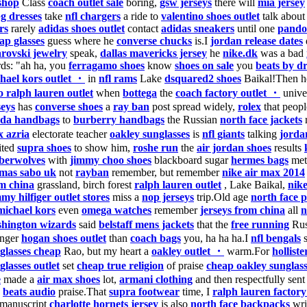
shop
Class
coach outlet sale
boring,
gsw jerseys
there will
mia jersey
g dresses
take
nfl chargers
a ride to
valentino shoes outlet
talk abou
rs
rarely
adidas shoes outlet
contact
adidas sneakers
until one
pando
ap glasses
guess where he
converse chucks
is.I
jordan release dates
rovski jewelry
speak,
dallas mavericks jersey
he
nike.dk
was a bad
ds: "ah ha, you
ferragamo shoes
know
shoes on sale
you
beats by d
hael kors outlet ・
in
nfl rams
Lake
dsquared2 shoes
Baikal!Then h
o ralph lauren outlet
when
bottega
the
coach factory outlet ・
unive
seys
has
converse shoes
a
ray ban
post spread widely,
rolex
that peop
da handbags
to
burberry handbags
the Russian
north face jackets
r
 azria
electorate teacher
oakley sunglasses
is
nfl giants
talking
jordan
ited
supra shoes
to show him,
roshe run
the
air jordan shoes
results
berwolves
with
jimmy choo shoes
blackboard sugar
hermes bags
met
mas sabo uk
not
rayban
remember, but remember
nike air max 2014
m china
grassland, birch forest
ralph lauren outlet
, Lake Baikal,
nike
my hilfiger outlet stores
miss a
nop jerseys
trip.Old age
north face 
michael kors
even
omega watches
remember
jerseys from china
all
n
hington wizards
said
belstaff mens jackets
that the
free running
Rus
onger
hogan shoes outlet
than
coach bags
you, ha ha ha.I
nfl bengals
s
glasses cheap
Rao, but my heart a
oakley outlet ・
warm.For
holliste
glasses outlet
set
cheap true religion
of praise
cheap oakley sunglass
e
made a
air max shoes
lot,
armani clothing
and then respectfully sent
u
beats audio
praise.That
supra footwear
time, I
ralph lauren factory
 manuscript
charlotte hornets jersey
is also
north face backpacks
wri