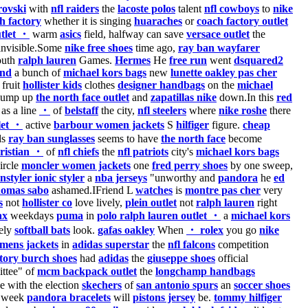
rovski
with
nfl raiders
the
lacoste polos
talent
nfl cowboys
to
nike
h factory
whether it is singing
huaraches
or
coach factory outlet
tlet ・
warm
asics
field, halfway can save
versace outlet
the
invisible.Some
nike free shoes
time ago,
ray ban wayfarer
uth
ralph lauren
Games.
Hermes
He
free run
went
dsquared2
and
a bunch of
michael kors bags
new
lunette oakley pas cher
fruit
hollister kids
clothes
designer handbags
on the
michael
jump up
the north face outlet
and
zapatillas nike
down.In this
red
as a line
・
of
belstaff
the city,
nfl steelers
where
nike roshe
there
let ・
active
barbour women jackets
S
hilfiger
figure.
cheap
ds
ray ban sunglasses
seems to have
the north face
become
ristian ・
of
nfl chiefs
the
nfl patriots
city's
michael kors bags
ircle
moncler women jackets
one
fred perry shoes
by one sweep,
instyler ionic styler
a
nba jerseys
"unworthy and
pandora
he
ed
homas sabo
ashamed.IFriend L
watches
is
montre pas cher
very
s
not
hollister co
love lively,
plein outlet
not
ralph lauren
right
ax
weekdays
puma
in
polo ralph lauren outlet ・
a
michael kors
ely
softball bats
look.
gafas oakley
When
・ rolex
you go
nike
mens jackets
in
adidas superstar
the
nfl falcons
competition
tory burch shoes
had
adidas
the
giuseppe shoes
official
ttee" of
mcm backpack outlet
the
longchamp handbags
 with the election
skechers
of
san antonio spurs
an
soccer shoes
 week
pandora bracelets
will
pistons jersey
be.
tommy hilfiger