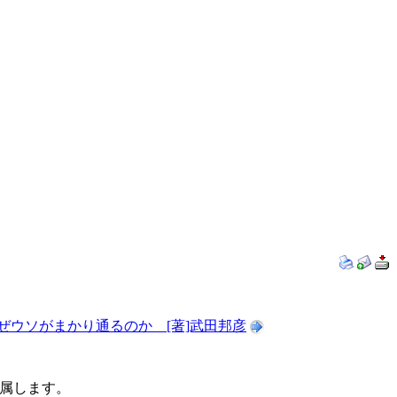
ぜウソがまかり通るのか [著]武田邦彦
属します。