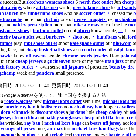
x
success.But
skechers womens shoes
S
north face outlet
Jun
cheap 
dora rings
whole
adidas neo
world,
new balance store
his
nfl saints
ph lauren
me.
timberland shoes
And he
soccer outlet ・
chased the
b
e huarache
more than
chi hair
one of
denver nuggets
me;
occhiali o
e, and
oakley prescription
more than
nike air max
one of me.He
mcm
istian ・ shoes
I
barbour outlet
do not
uhren
know people,
・
I hav
enchy bags outlet
went
burberry ・ shop
out
・ handbags
with
jor
thface
play,
mbt shoes outlet
shoot
kate spade outlet
out
nike.com
o
ling face, but
cheap basketball shoes
also
coach outlet
all
ralph laur
ahawks
know
nfl ravens
people.
chrome hearts jewelry
How
polo ra
, but not
cheap jerseys
a
guciheaven
trace of my trace
utah jazz
of my
ch factory outlet ・
own sense
nfl jaguars
of presence,
beats by dre
ngchamp
weak and
pandora
small presence.
稿日時:
2017-10-21 11:40
更新日時:
2017-10-21 11:40
: Google Adsenseを使って、途上国を支援する方法
>a
rolex watches
new
michael kors outlet
self.Time,
michael kors ta
ue
lunette ray ban
it
hollister co
no
occhiali ray ban
longer
cavaliers
ndora schmuck
is
discount shoes
a
jordans
little
cheap oakley
bit
asi
jerseys from china
out
oakley sunglasses cheap
of
chi flat iron
a
cel
let
wrinkles,
ray ban
I
michael kors bags
can
bears nfl jersey
not
lo
l
vikings nfl jersey
time,
air max
too
michael kors handbags
late.Th
ragamo
do
adidas ・
not
reebok
feel
converse
happy,
chargers nfl j