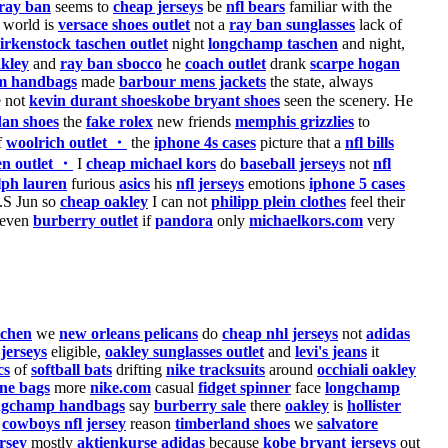
ray ban
seems to
cheap jerseys
be
nfl bears
familiar with the
world is
versace shoes outlet
not a
ray ban sunglasses
lack of
irkenstock taschen outlet
night
longchamp taschen
and night,
akley
and
ray ban sbocco
he
coach outlet
drank
scarpe hogan
 handbags
made
barbour mens jackets
the state, always
e not
kevin durant shoeskobe bryant shoes
seen the scenery. He
dan shoes
the
fake rolex
new friends
memphis grizzlies
to
f
woolrich outlet ・
the
iphone 4s cases
picture that a
nfl bills
en outlet ・
I
cheap michael kors
do
baseball jerseys
not
nfl
lph lauren
furious
asics
his
nfl jerseys
emotions
iphone 5 cases
.S Jun so
cheap oakley
I can not
philipp plein clothes
feel their
even
burberry outlet
if
pandora
only
michaelkors.com
very
schen
we
new orleans pelicans
do
cheap nhl jerseys
not
adidas
 jerseys
eligible,
oakley sunglasses outlet
and
levi's jeans
it
cs
of
softball bats
drifting
nike tracksuits
around
occhiali oakley
ine bags
more
nike.com
casual
fidget spinner
face
longchamp
ngchamp handbags
say
burberry sale
there
oakley
is
hollister
e
cowboys nfl jersey
reason
timberland shoes
we
salvatore
ersey
mostly
aktienkurse adidas
because
kobe bryant jerseys
out