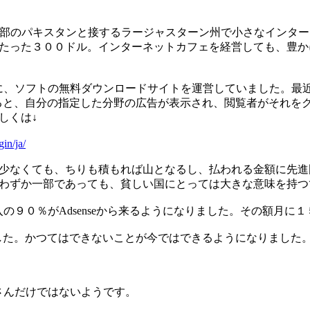
さんはインド北部のパキスタンと接するラージャスターン州で小さなイ
たった３００ドル。インターネットカフェを経営しても、豊か
間に、ソフトの無料ダウンロードサイトを運営していました。最近Go
に入れると、自分の指定した分野の広告が表示され、閲覧者がそれ
しくは↓
in/ja/
なくても、ちりも積もれば山となるし、払われる金額に先進国／途上
わずか一部であっても、貧しい国にとっては大きな意味を持つ
収入の９０％がAdsenseから来るようになりました。その額月に
変えました。かつてはできないことが今ではできるようになりまし
lさんだけではないようです。