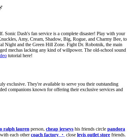
ド
f. Sonic Dash's fan service is a complete disaster! Play with your
, Knuckles, Amy, Cream, Shadow, Big, Rogue, and Charmy Bee, to
val Night and the Green Hill Zone. Fight Dr. Robotnik, the main
edged mechas lacking any kind of willpower. The old-school sound
ideo
tutorial here!
uly exclusive. They're available to serve you their outstanding
ded companions known for offering their exclusive services and
o ralph lauren
person,
cheap jerseys
his friends circle
pandora
with each other
coach factory ・
close
levis outlet store
friends.