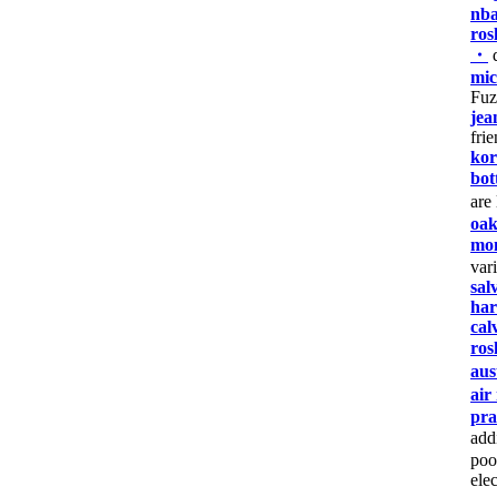
nba
ros
・
d
mic
Fu
jea
fri
kor
bot
are
oak
mon
var
sal
har
cal
ros
aus
air
pra
add
po
ele