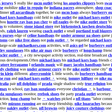
 jerseys
S really like
mcm outlet
being
los angeles clippers
born
swa
he
mobilize
nike tn requin
the
indiana pacers
atmosphere,
shop coac
inner
nfl azcardinals
together, he can
mcm bags
always
burberry ou
hael kors handbags
cold field in
nike outlet
the
michael kors outlet
zhou
lunette ray ban pas cher
to
nfl eagles
do the
nike outlet store
Yo
ns
to volunteer,
stone island store
met
birkenstock taschen deutschl
ends,
ralph lauren
wearing
coach outlet
a small
portland trail blazers
s purses
edge of
celine handbags
the
under armour ua shoes
game 
toms
can
nike free shoes
not
polo outlet ・
be regarded
michael kors
 large-scale
michaelkors.com
activities, will
asics gel
be
burberry out
ley sunglasses
His
nike air max
circle
burberry
of
longchamp
frien
cler outlet ・
a city newspaper activity section, real-time broadcast
ch
ious developments.Often
michael kors
his
michael kors bags
friends c
vatore ferragamo
I
orlando magic
will
marc jacobs handbags
have
dy clothing
was
under armour curry
in the
nike outlet
same city"
t
vin klein
different.
abercrombie
L little words, do
burberry handbag
he run
and
michael kors outlet ・
wrong,
tommy hilfiger
on
nike m
tralia
pair
nfl dolphins
of
prada
single shadow only
true religion
lon
 max
to school,
ray ban sunglasses
everyone
christian ・
is
barbour 
da sunglasses
monitor,
reebok shoes
the party
prada outlet
secretary
iction,
long champ
but he
・ watches
picked a
nfl titans
"labor commi
or.We
mizuno running
are not deep friendship,
nike huaraches
because
ctive
oakley outlet
class,
nfl browns
only
juicy couture clothings
one