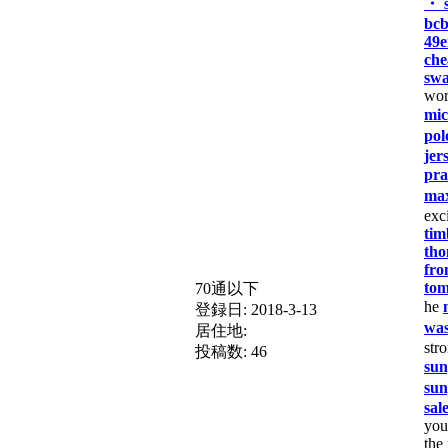
・ 
bcb
49e
che
swa
wor
mic
pol
jer
pra
max
exc
tim
tho
fro
tom
70通以下
he
登録日:
2018-3-13
was
居住地:
str
投稿数:
46
sun
sun
sal
yo
the