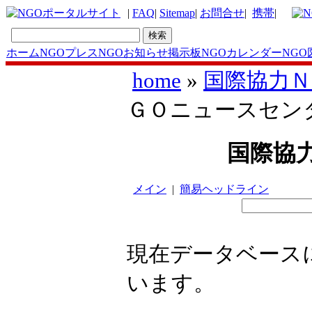
|
FAQ
|
Sitemap
|
お問合せ
|
携帯
|
ホーム
NGOプレス
NGOお知らせ掲示板
NGOカレンダー
NGO
home
»
国際協力
ＧＯニュースセン
国際協
メイン
|
簡易ヘッドライン
現在データベース
います。