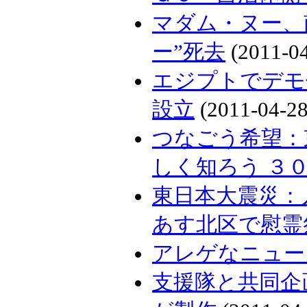
マダム・ヌー、
ー”死去
(2011-04
エジプトでデモ
設立
(2011-04-28
つなごう希望：
しく知ろう ３０
東日本大震災：
あす北区で慰霊
アレゲなニュー
支援隊と共同企