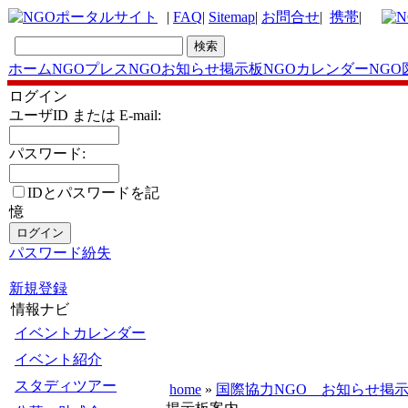
|
FAQ
|
Sitemap
|
お問合せ
|
携帯
|
ホーム
NGOプレス
NGOお知らせ掲示板
NGOカレンダー
NGO
ログイン
ユーザID または E-mail:
パスワード:
IDとパスワードを記
憶
パスワード紛失
新規登録
情報ナビ
イベントカレンダー
イベント紹介
スタディツアー
home
»
国際協力NGO お知らせ掲