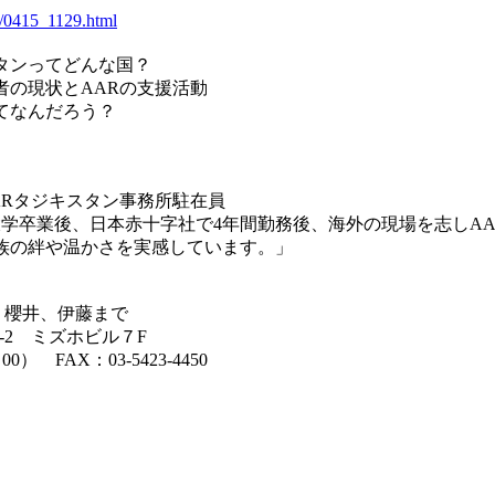
13/0415_1129.html
スタンってどんな国？
者の現状とAARの支援活動
ってなんだろう？
ARタジキスタン事務所駐在員
。大学卒業後、日本赤十字社で4年間勤務後、海外の現場を志しA
族の絆や温かさを実感しています。」
当：櫻井、伊藤まで
12-2 ミズホビル７F
：00） FAX：03-5423-4450