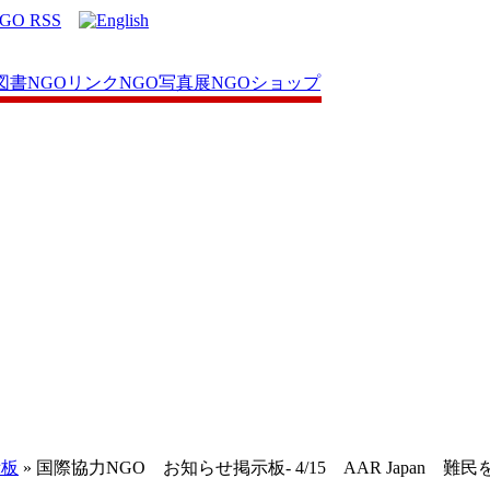
図書
NGOリンク
NGO写真展
NGOショップ
示板
» 国際協力NGO お知らせ掲示板- 4/15 AAR Japa