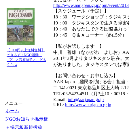
http://www.aarjapan.gr.jp/join/event/20
【スケジュール（予定）】
18：30 ワークショップ：タジキ
19：00 タジキスタンで生きる障害
19：40 あなたにできる国際協力
19：45 Ｑ＆Ａコーナー（約15分）
【私がお話しします！】
【1000円以上送料無料】
中川 善雄（なかがわ よしお）A
できるぞ！NGO活動
2011年3月よりタジキスタン駐在
〔2〕／石原尚子／こども
がありました。タジキスタンでは家
くらぶ
【お問い合わせ・お申し込み】
AAR Japan［難民を助ける会］担
〒 141-0021 東京都品川区上大崎 2-
TEL:03-5423-4511（月?土10：00?18
E-mail:
info@aarjapan.gr.jp
メニュー
URL:
http://www.aarjapan.gr.jp
ホーム
NGOお知らせ掲示板
＋掲示板新規投稿