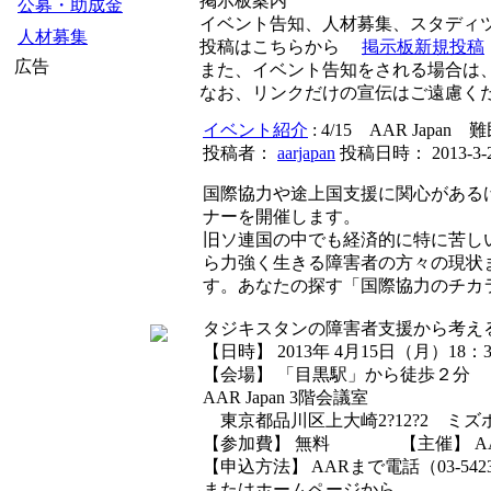
掲示板案内
公募・助成金
イベント告知、人材募集、スタディ
人材募集
投稿はこちらから
掲示板新規投稿
広告
また、イベント告知をされる場合は
なお、リンクだけの宣伝はご遠慮く
イベント紹介
: 4/15 AAR J
投稿者：
aarjapan
投稿日時： 2013-3-27
国際協力や途上国支援に関心があるけ
ナーを開催します。
旧ソ連国の中でも経済的に特に苦し
ら力強く生きる障害者の方々の現状ま
す。あなたの探す「国際協力のチカ
タジキスタンの障害者支援から考え
【日時】 2013年 4月15日（月）18：3
【会場】 「目黒駅」から徒歩２分
AAR Japan 3階会議室
東京都品川区上大崎2?12?2 ミズ
【参加費】 無料 【主催】 AAR 
【申込方法】 AARまで電話（03-5423-
またはホームページから