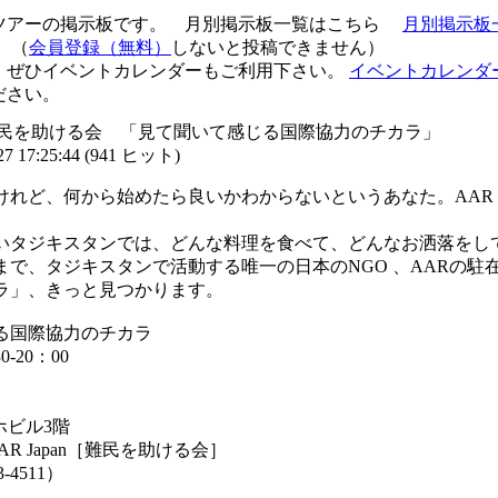
ツアーの掲示板です。 月別掲示板一覧はこちら
月別掲示板
（
会員登録（無料）
しないと投稿できません）
、ぜひイベントカレンダーもご利用下さい。
イベントカレンダ
ださい。
apan 難民を助ける会 「見て聞いて感じる国際協力のチカラ」
 17:25:44
(
941 ヒット
)
れど、何から始めたら良いかわからないというあなた。AAR J
いタジキスタンでは、どんな料理を食べて、どんなお洒落をし
で、タジキスタンで活動する唯一の日本のNGO 、AARの駐
ラ」、きっと見つかります。
る国際協力のチカラ
0-20：00
ホビル3階
Japan［難民を助ける会］
4511）