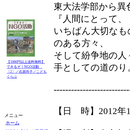
東大法学部から異
『人間にとって、
いちばん大切なも
のある方々、
そして紛争地の人
【1000円以上送料無料】
手としての道のり
できるぞ！NGO活動
〔2〕／石原尚子／こども
くらぶ
--------------------------
【日 時】2012年1
メニュー
ホーム