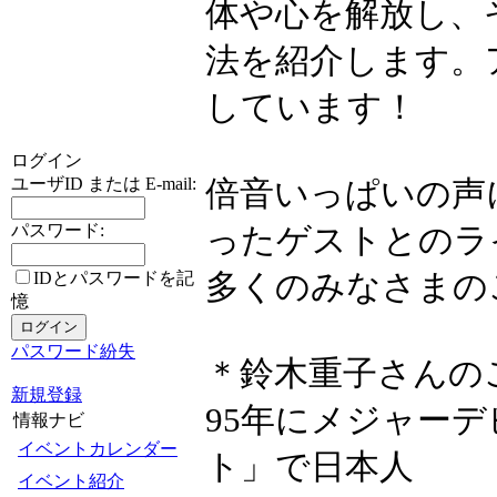
体や心を解放し、
法を紹介します。
しています！
ログイン
ユーザID または E-mail:
倍音いっぱいの声
パスワード:
ったゲストとのラ
多くのみなさまの
IDとパスワードを記
憶
パスワード紛失
＊鈴木重子さんの
新規登録
95年にメジャー
情報ナビ
イベントカレンダー
ト」で日本人
イベント紹介