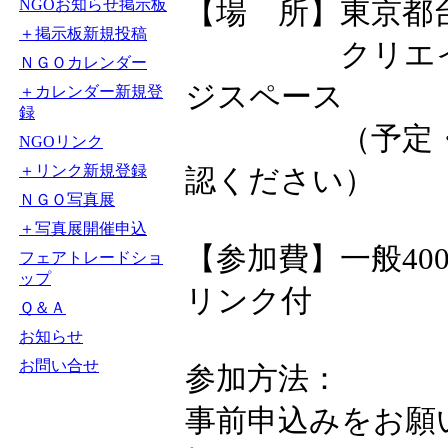
【場 所】東京都台東
NGOお知らせ掲示板
＋掲示板新規投稿
クリエイティブ
ＮＧＯカレンダー
ジスペース
＋カレンダー新規登
録
（予定・詳細は
NGOリンク
＋リンク新規登録
認ください）
ＮＧＯ写真展
＋写真展開催申込
【参加費】一般400
フェアトレードショ
ップ
リンク付
Ｑ＆Ａ
お知らせ
お問い合せ
参加方法：
事前申込みをお願