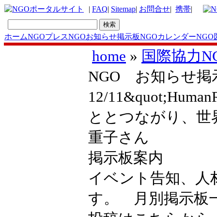
|
FAQ
|
Sitemap
|
お問合せ
|
携帯
|
ホーム
NGOプレス
NGOお知らせ掲示板
NGOカレンダー
NGO
home
»
国際協力N
NGO お知らせ掲
12/11&quot;Hum
ととつながり、世
重子さん
掲示板案内
イベント告知、人
す。 月別掲示