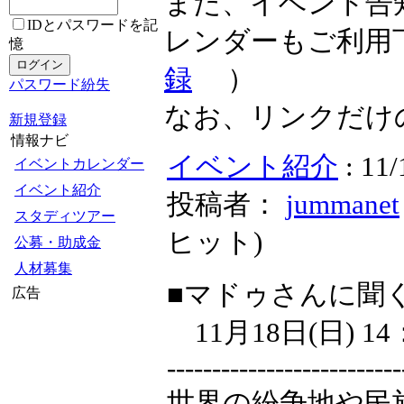
また、イベント告
IDとパスワードを記
レンダーもご利用
憶
録
）
パスワード紛失
なお、リンクだけ
新規登録
情報ナビ
イベント紹介
: 
イベントカレンダー
イベント紹介
投稿者：
jummanet
スタディツアー
ヒット
)
公募・助成金
人材募集
■マドゥさんに聞
広告
11月18日(日) 1
--------------------------
世界の紛争地や民