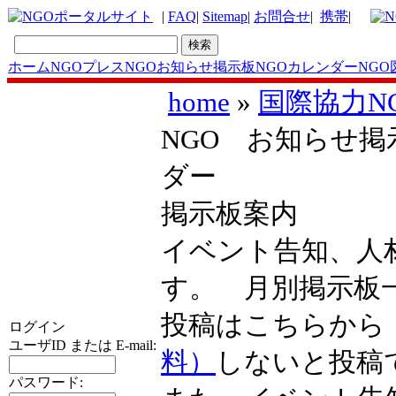
|
FAQ
|
Sitemap
|
お問合せ
|
携帯
|
ホーム
NGOプレス
NGOお知らせ掲示板
NGOカレンダー
NGO
home
»
国際協力N
NGO お知らせ掲示
ダー
掲示板案内
イベント告知、人
す。 月別掲示
投稿はこちらか
ログイン
ユーザID または E-mail:
料）
しないと投稿
パスワード: