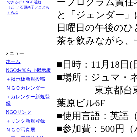
ープログラム責任
できるぞ！NGO活動
〔2〕／石原尚子／こども
と「ジェンダー」
くらぶ
日曜日の午後のひ
茶を飲みながら、
メニュー
ホーム
■日時：11月18日(日
NGOお知らせ掲示板
■場所：ジュマ・
＋掲示板新規投稿
東京都台東区上野
ＮＧＯカレンダー
＋カレンダー新規登
葉原ビル6F
録
NGOリンク
■使用言語：英語
＋リンク新規登録
■参加費：500
ＮＧＯ写真展