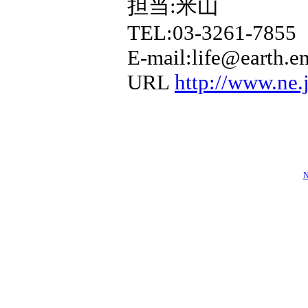
担当:米山
TEL:03-3261-7855
E-mail:life@earth.em
URL
http://www.ne.
N