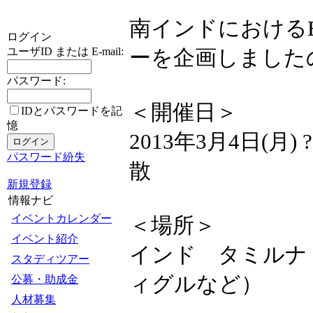
南インドにおける
ログイン
ユーザID または E-mail:
ーを企画しました
パスワード:
＜開催日＞
IDとパスワードを記
憶
2013年3月4日(月
パスワード紛失
散
新規登録
情報ナビ
イベントカレンダー
＜場所＞
イベント紹介
インド タミルナ
スタディツアー
ィグルなど）
公募・助成金
人材募集