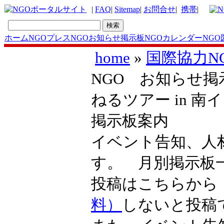
|
FAQ
|
Sitemap
|
お問合せ
|
携帯
|
ホーム
NGOプレス
NGOお知らせ掲示板
NGOカレンダー
NGO
home
»
国際協力N
NGO お知らせ掲示
ねるツアー in 南
掲示板案内
イベント告知、人
す。 月別掲示
投稿はこちらか
料）
しないと投稿