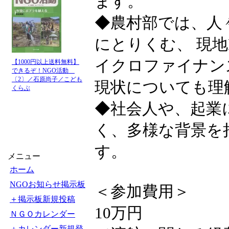
ます。
◆農村部では、人
にとりくむ、 現
イクロファイナン
【1000円以上送料無料】
できるぞ！NGO活動
〔2〕／石原尚子／こども
現状についても理
くらぶ
◆社会人や、起業
く、多様な背景を
す。
メニュー
ホーム
NGOお知らせ掲示板
＜参加費用＞
＋掲示板新規投稿
10万円
ＮＧＯカレンダー
＋カレンダー新規登