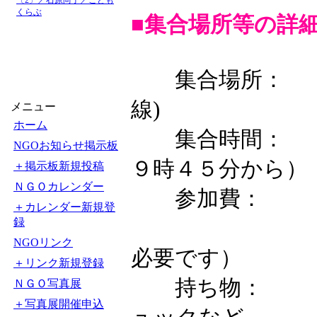
〔2〕／石原尚子／こども
くらぶ
■集合場所等の詳
集合場所： 北
線)
メニュー
ホーム
集合時間： 午
NGOお知らせ掲示板
９時４５分から）
＋掲示板新規投稿
ＮＧＯカレンダー
参加費： 一般1
＋カレンダー新規登
録
（別に、建
NGOリンク
必要です）
＋リンク新規登録
持ち物： お
ＮＧＯ写真展
＋写真展開催申込