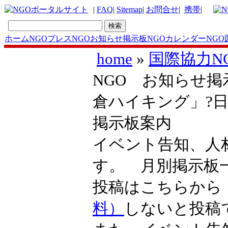
|
FAQ
|
Sitemap
|
お問合せ
|
携帯
|
ホーム
NGOプレス
NGOお知らせ掲示板
NGOカレンダー
NGO
home
»
国際協力N
NGO お知らせ掲示
倉ハイキング」?
掲示板案内
イベント告知、人
す。 月別掲示
投稿はこちらか
料）
しないと投稿