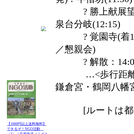
? 勝上献展望台(11:
泉台分岐(12:15)
? 覚園寺(着12:40
／懇親会)
? 解散：14:0
…<歩行距離:約
鎌倉宮・鶴岡八幡
[ルートは都合
【1000円以上送料無料】
できるぞ！NGO活動