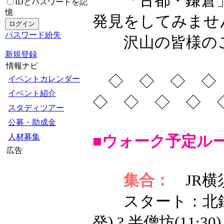
「古都・鎌倉」
IDとパスワードを記
憶
発見をしてみませ
パスワード紛失
沢山の皆様のご参
新規登録
情報ナビ
◇ ◇ ◇ ◇
イベントカレンダー
イベント紹介
◇ ◇ ◇ ◇
スタディツアー
公募・助成金
人材募集
■ウォーク予定ル
広告
集合：
JR横須
スタート：北鎌倉駅(1
発) ? 半僧坊(11:30)