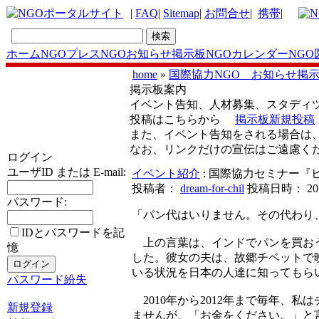
|
FAQ
|
Sitemap
|
お問合せ
|
携帯
|
ホーム
NGOプレス
NGOお知らせ掲示板
NGOカレンダー
NGO
home
»
国際協力NGO お知らせ掲
掲示板案内
イベント告知、人材募集、スタディ
投稿はこちらから
掲示板新規投稿
また、イベント告知をされる場合は
なお、リンクだけの宣伝はご遠慮く
ログイン
ユーザID または E-mail:
イベント紹介
: 国際協力セミナー『
投稿者：
dream-for-chil
投稿日時： 2012-
パスワード:
「パン代はいりません。その代わり
IDとパスワードを記
上の言葉は、インドでパンを買おう
憶
した。彼女の夫は、故郷チベットで
いる状況を日本の人達に知ってもら
パスワード紛失
2010年から2012年まで毎年、
新規登録
ませんが、「お金をください。」と