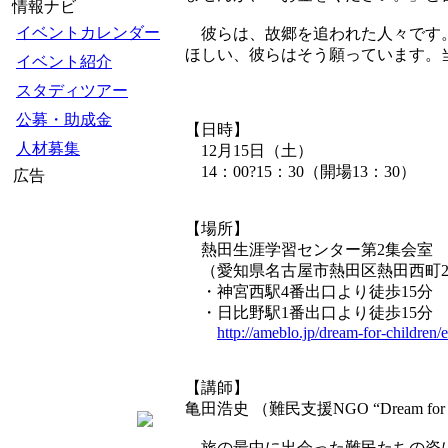
情報ナビ
イベントカレンダー
彼らは、故郷を追われた人々です。
ほしい、彼らはそう願っています。
イベント紹介
スタディツアー
公募・助成金
【日時】
人材募集
12月15日（土）
14：00?15：30（開場13：30）
広告
【場所】
熱田生涯学習センター第2集会室
（愛知県名古屋市熱田区熱田西町2-
・神宮西駅4番出口より徒歩15分
・日比野駅1番出口より徒歩15分
http://ameblo.jp/dream-for-children
【講師】
亀田浩史 （難民支援NGO “Dream for C
旅の最中に出会った難民たちの姿に胸を痛