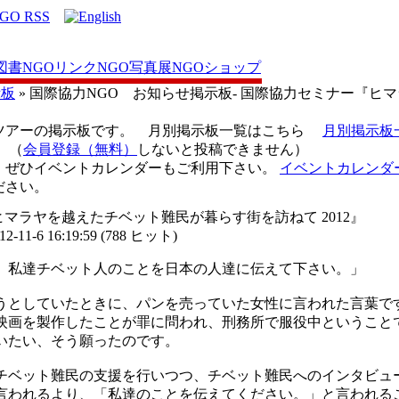
図書
NGOリンク
NGO写真展
NGOショップ
示板
» 国際協力NGO お知らせ掲示板- 国際協力セミナー『ヒマ
ツアーの掲示板です。 月別掲示板一覧はこちら
月別掲示板
（
会員登録（無料）
しないと投稿できません）
、ぜひイベントカレンダーもご利用下さい。
イベントカレンダ
ださい。
ヒマラヤを越えたチベット難民が暮らす街を訪ねて 2012』
11-6 16:19:59
(
788 ヒット
)
、私達チベット人のことを日本の人達に伝えて下さい。」
としていたときに、パンを売っていた女性に言われた言葉で
映画を製作したことが罪に問われ、刑務所で服役中ということ
いたい、そう願ったのです。
私はチベット難民の支援を行いつつ、チベット難民へのインタビ
言われるより、「私達のことを伝えてください。」と言われる