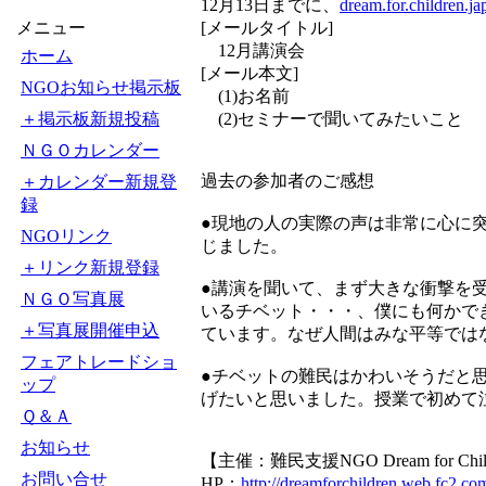
12月13日までに、
dream.for.children.
メニュー
[メールタイトル]
12月講演会
ホーム
[メール本文]
NGOお知らせ掲示板
(1)お名前
＋掲示板新規投稿
(2)セミナーで聞いてみたいこと
ＮＧＯカレンダー
過去の参加者のご感想
＋カレンダー新規登
録
●現地の人の実際の声は非常に心に
NGOリンク
じました。
＋リンク新規登録
●講演を聞いて、まず大きな衝撃を
ＮＧＯ写真展
いるチベット・・・、僕にも何かで
＋写真展開催申込
ています。なぜ人間はみな平等では
フェアトレードショ
●チベットの難民はかわいそうだと
ップ
げたいと思いました。授業で初めて
Ｑ＆Ａ
お知らせ
【主催：難民支援NGO Dream for Chil
お問い合せ
HP：
http://dreamforchildren.web.fc2.co