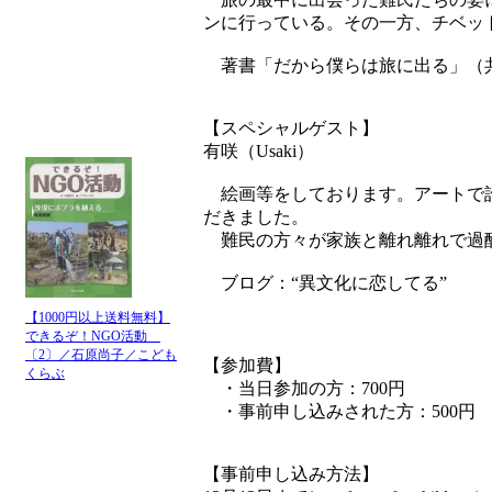
ンに行っている。その一方、チベッ
著書「だから僕らは旅に出る」（共
【スペシャルゲスト】
有咲（Usaki）
絵画等をしております。アートで誰
だきました。
難民の方々が家族と離れ離れで過酷
ブログ：“異文化に恋してる”
【1000円以上送料無料】
できるぞ！NGO活動
〔2〕／石原尚子／こども
【参加費】
くらぶ
・当日参加の方：700円
・事前申し込みされた方：500円
【事前申し込み方法】