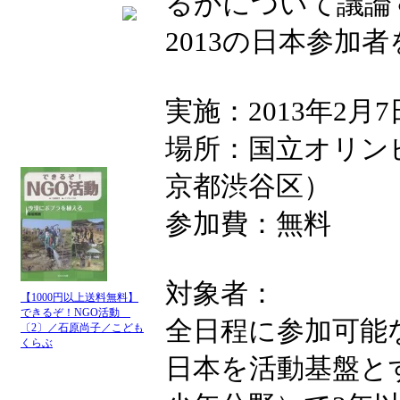
るかについて議論
2013の日本参加
実施：2013年2月
場所：国立オリン
京都渋谷区）
参加費：無料
対象者：
【1000円以上送料無料】
できるぞ！NGO活動
全日程に参加可能な
〔2〕／石原尚子／こども
くらぶ
日本を活動基盤と