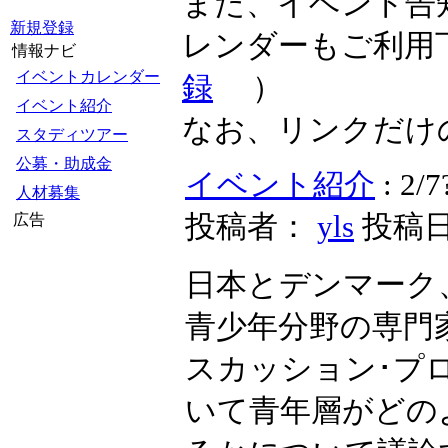
また、イベント告
新規登録
レンダーもご利用
情報ナビ
イベントカレンダー
録
）
イベント紹介
なお、リンクだけ
スタディツアー
公募・助成金
イベント紹介
: 2
人材募集
投稿者：
yls
投稿日時
広告
日本とデンマーク
青少年分野の専門
スカッション･プ
いて青年層がどの