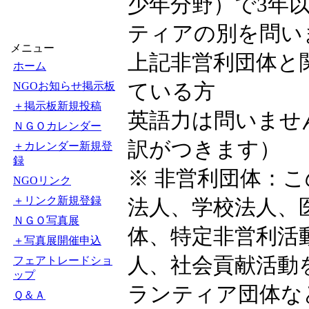
少年分野）で3年
ティアの別を問い
メニュー
上記非営利団体と
ホーム
ている方
NGOお知らせ掲示板
＋掲示板新規投稿
英語力は問いませ
ＮＧＯカレンダー
訳がつきます）
＋カレンダー新規登
録
※ 非営利団体：
NGOリンク
＋リンク新規登録
法人、学校法人、
ＮＧＯ写真展
体、特定非営利活
＋写真展開催申込
人、社会貢献活動
フェアトレードショ
ップ
ランティア団体な
Ｑ＆Ａ