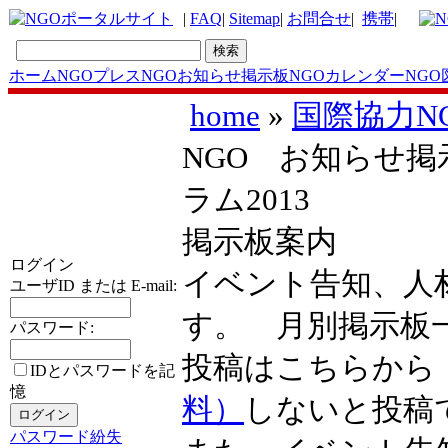
|
FAQ
|
Sitemap
|
お問合せ
|
携帯
|
ホーム
NGOプレス
NGOお知らせ掲示板
NGOカレンダー
NGO
home
»
国際協力N
NGO お知らせ掲示
ラム2013
掲示板案内
ログイン
イベント告知、人
ユーザID または E-mail:
す。 月別掲示
パスワード:
投稿はこちらか
IDとパスワードを記
憶
料）
しないと投稿
パスワード紛失