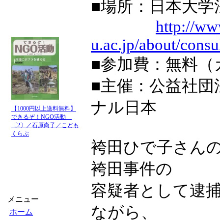
■場所：日本大学法
http://ww
u.ac.jp/about/cons
■参加費：無料（
■主催：公益社
ナル日本
【1000円以上送料無料】
できるぞ！NGO活動
〔2〕／石原尚子／こども
くらぶ
袴田ひで子さんの
袴田事件の
容疑者として逮
メニュー
ながら、
ホーム