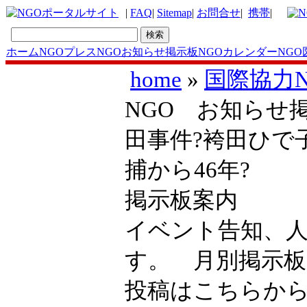
|
FAQ
|
Sitemap
|
お問合せ
|
携帯
|
ホーム
NGOプレス
NGOお知らせ掲示板
NGOカレンダー
NGO
home
»
国際協力
NGO お知らせ
田事件?袴田ひで
捕から46年?
掲示板案内
イベント告知、
す。 月別掲示
投稿はこちら