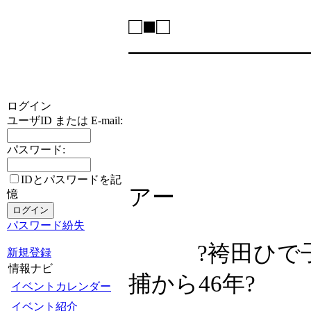
□■□
━━━━━━━
12月
ログイン
ユーザID または E-mail:
パスワード:
袴田事件
IDとパスワードを記
アー
憶
パスワード紛失
?袴田ひで子さ
新規登録
情報ナビ
捕から46年?
イベントカレンダー
イベント紹介