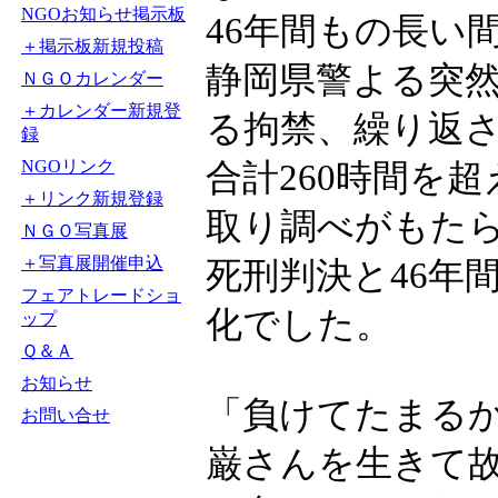
NGOお知らせ掲示板
46年間もの長い
＋掲示板新規投稿
静岡県警よる突然
ＮＧＯカレンダー
＋カレンダー新規登
る拘禁、繰り返
録
NGOリンク
合計260時間を
＋リンク新規登録
取り調べがもた
ＮＧＯ写真展
＋写真展開催申込
死刑判決と46年
フェアトレードショ
化でした。
ップ
Ｑ＆Ａ
お知らせ
「負けてたまる
お問い合せ
巌さんを生きて