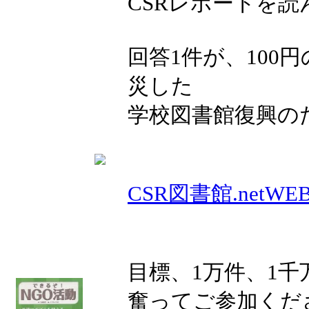
CSRレポートを
回答1件が、100
災した
学校図書館復興の
CSR図書館.netW
目標、1万件、1
奮ってご参加くだ