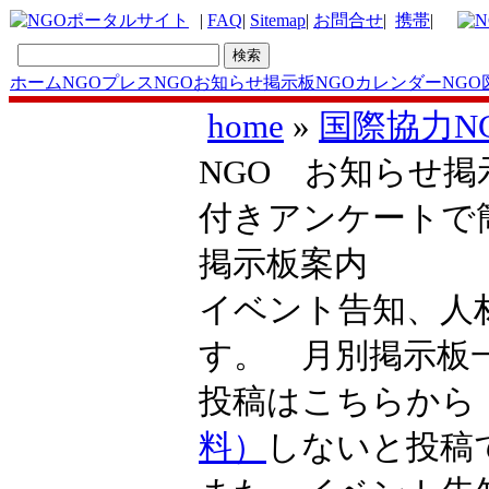
|
FAQ
|
Sitemap
|
お問合せ
|
携帯
|
ホーム
NGOプレス
NGOお知らせ掲示板
NGOカレンダー
NGO
home
»
国際協力N
NGO お知らせ掲
付きアンケートで
掲示板案内
イベント告知、人
す。 月別掲示
投稿はこちらか
料）
しないと投稿