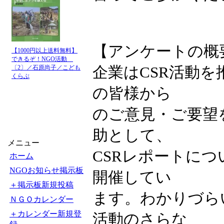
【アンケートの概
【1000円以上送料無料】
できるぞ！NGO活動
企業はCSR活動
〔2〕／石原尚子／こども
くらぶ
の皆様から
のご意見・ご要望
助として、
メニュー
CSRレポートにつ
ホーム
NGOお知らせ掲示板
開催してい
＋掲示板新規投稿
ます。わかりづらい
ＮＧＯカレンダー
＋カレンダー新規登
活動のさらな