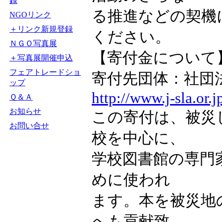
録
る推進などの契機
NGOリンク
＋リンク新規登録
ください。
ＮＧＯ写真展
【寄付金について
＋写真展開催申込
フェアトレードショ
寄付先団体：社団
ップ
http://www.j-sla.or.j
Ｑ＆Ａ
お知らせ
この寄付は、被災
お問い合せ
校を中心に、
学校図書館の専門
めに使われ
ます。本を被災地
へも貢献致