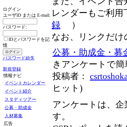
また、イベント告
ログイン
レンダーもご利用
ユーザID または E-mail:
録
）
パスワード:
なお、リンクだけ
IDとパスワードを記
憶
公募・助成金・募
パスワード紛失
きアンケートで簡
新規登録
投稿者：
csrtoshok
情報ナビ
イベントカレンダー
ヒット
)
イベント紹介
スタディツアー
アンケートは、企
公募・助成金
す。
人材募集
広告