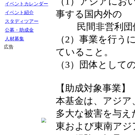
（1）アジアにお
イベントカレンダー
事する国内外の
イベント紹介
スタディツアー
民間非営利団体
公募・助成金
（2）事業を行う
人材募集
広告
ていること。
（3）団体として
【助成対象事業】
本基金は、アジア
多大な被害を与え
東および東南アジ