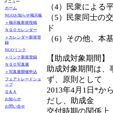
メニュー
（4）民衆による
ホーム
（5）民衆同士の交
NGOお知らせ掲示板
＋掲示板新規投稿
ド
ＮＧＯカレンダー
（6）その他、本
＋カレンダー新規登
録
NGOリンク
【助成対象期間】
＋リンク新規登録
ＮＧＯ写真展
助成対象期間は、
＋写真展開催申込
ず、原則として
フェアトレードショ
ップ
2013年4月1日*
Ｑ＆Ａ
だし、助成金
お知らせ
お問い合せ
交付時期の関係上、