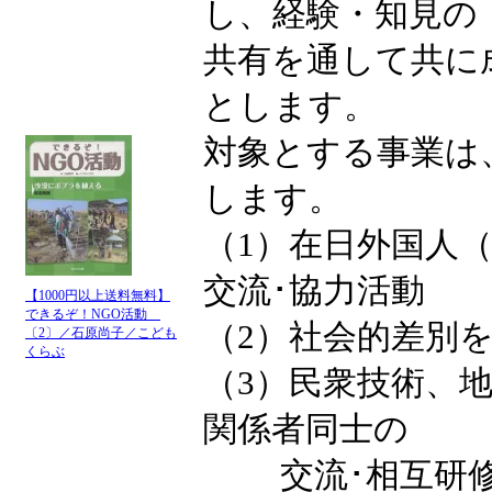
し、経験・知見の
共有を通して共に
とします。
対象とする事業は
します。
（1）在日外国人
交流･協力活動
【1000円以上送料無料】
できるぞ！NGO活動
（2）社会的差別
〔2〕／石原尚子／こども
くらぶ
（3）民衆技術、
関係者同士の
交流･相互研