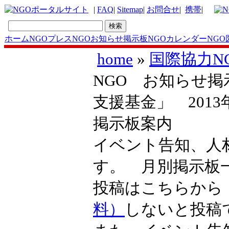
|
FAQ
|
Sitemap
|
お問合せ
|
携帯
|
ホーム
NGOプレス
NGOお知らせ掲示板
NGOカレンダー
NGO
home
»
国際協力N
NGO お知らせ掲
支援基金」 201
掲示板案内
イベント告知、人
す。 月別掲示
投稿はこちらか
料）
しないと投稿