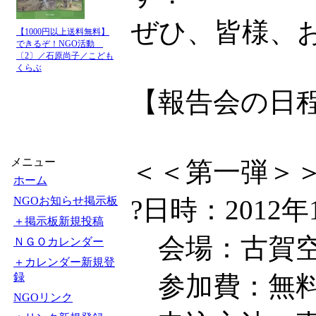
ぜひ、皆様、
【1000円以上送料無料】
できるぞ！NGO活動
〔2〕／石原尚子／こども
くらぶ
【報告会の日
メニュー
＜＜第一弾＞
ホーム
NGOお知らせ掲示板
?日時：2012年1
＋掲示板新規投稿
会場：古賀空
ＮＧＯカレンダー
＋カレンダー新規登
録
参加費：無
NGOリンク