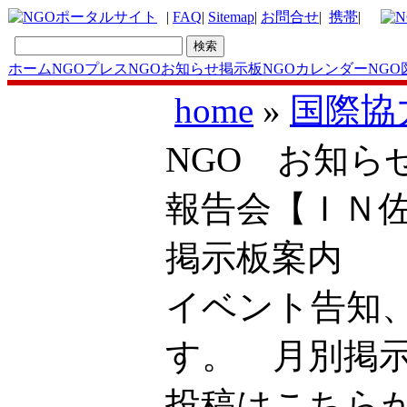
|
FAQ
|
Sitemap
|
お問合せ
|
携帯
|
ホーム
NGOプレス
NGOお知らせ掲示板
NGOカレンダー
NGO
home
»
国際協
NGO お知ら
報告会【ＩＮ
掲示板案内
イベント告知
す。 月別掲
投稿はこち