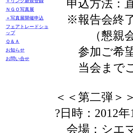
申込方法：直
＋リンク新規登録
ＮＧＯ写真展
※報告会終了
＋写真展開催申込
フェアトレードショ
（懇親会参加
ップ
Ｑ＆Ａ
参加ご希望の
お知らせ
お問い合せ
当会までご
＜＜第二弾＞
?日時：2012年1
会場：シエマ