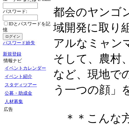
都会のヤンゴ
パスワード:
IDとパスワードを記
域開発に取り
憶
アルなミャン
パスワード紛失
新規登録
そして、農村
情報ナビ
イベントカレンダー
など、現地で
イベント紹介
スタディツアー
う一つの顔」
公募・助成金
人材募集
広告
＊＊こんな方