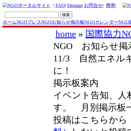
|
FAQ
|
Sitemap
|
お問合せ
|
携帯
|
ホーム
NGOプレス
NGOお知らせ掲示板
NGOカレンダー
NGO
home
»
国際協力N
NGO お知らせ掲
11/3 自然エネ
に！
掲示板案内
イベント告知、人
す。 月別掲示
投稿はこちらか