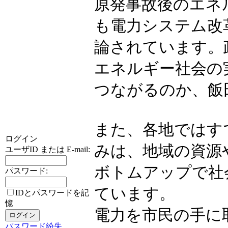
原発事故後のエネ
も電力システム改
論されています。
エネルギー社会の
つながるのか、飯
また、各地ではす
ログイン
みは、地域の資源
ユーザID または E-mail:
ボトムアップで社
パスワード:
ています。
IDとパスワードを記
憶
電力を市民の手に
パスワード紛失