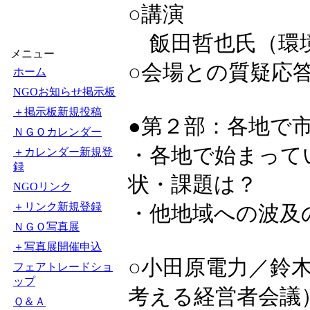
○講演
飯田哲也氏（環境
メニュー
○会場との質疑応
ホーム
NGOお知らせ掲示板
＋掲示板新規投稿
●第２部：各地で
ＮＧＯカレンダー
・各地で始まって
＋カレンダー新規登
録
状・課題は？
NGOリンク
＋リンク新規登録
・他地域への波及
ＮＧＯ写真展
＋写真展開催申込
○小田原電力／鈴
フェアトレードショ
ップ
考える経営者会議
Ｑ＆Ａ