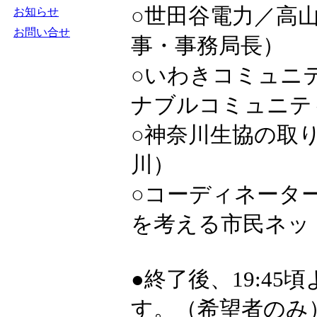
○世田谷電力／高
お知らせ
お問い合せ
事・事務局長）
○いわきコミュニ
ナブルコミュニテ
○神奈川生協の取
川）
○コーディネータ
を考える市民ネッ
●終了後、19:4
す。（希望者のみ