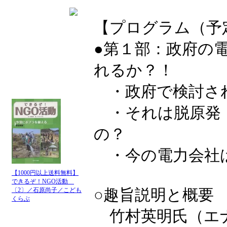
【プログラム（予
●第１部：政府の
れるか？！
・政府で検討さ
・それは脱原発
の？
・今の電力会社
【1000円以上送料無料】
できるぞ！NGO活動
○趣旨説明と概要
〔2〕／石原尚子／こども
くらぶ
竹村英明氏（エ