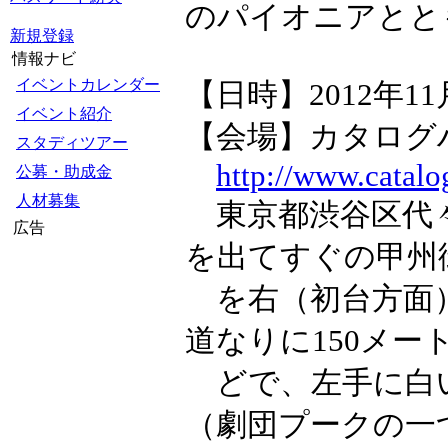
のパイオニアとと
新規登録
情報ナビ
イベントカレンダー
【日時】2012年11
イベント紹介
【会場】カタログ
スタディツアー
http://www.catal
公募・助成金
人材募集
東京都渋谷区代々木
広告
を出てすぐの甲州
を右（初台方面）
道なりに150メー
どで、左手に白
（劇団プークの一