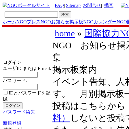
|
FAQ
|
Sitemap
|
お問合せ
|
携帯
|
ホーム
NGOプレス
NGOお知らせ掲示板
NGOカレンダー
NGO
home
»
国際協力N
NGO お知らせ掲
集
ログイン
掲示板案内
ユーザID または E-mail:
イベント告知、人
パスワード:
す。 月別掲示
IDとパスワードを記
憶
投稿はこちらか
パスワード紛失
料）
しないと投稿
新規登録