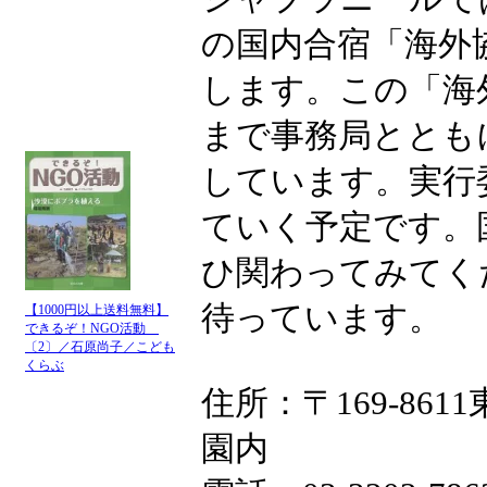
の国内合宿「海外
します。この「海
まで事務局ととも
しています。実行
ていく予定です。
ひ関わってみてく
待っています。
【1000円以上送料無料】
できるぞ！NGO活動
〔2〕／石原尚子／こども
くらぶ
住所：〒169-86
園内