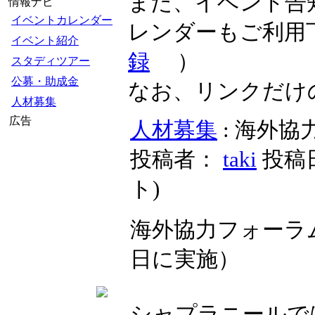
また、イベント告
情報ナビ
イベントカレンダー
レンダーもご利用
イベント紹介
録
）
スタディツアー
公募・助成金
なお、リンクだけ
人材募集
広告
人材募集
: 海外
投稿者：
taki
投稿日時
ト
)
海外協力フォーラ
日に実施）
シャプラニールで