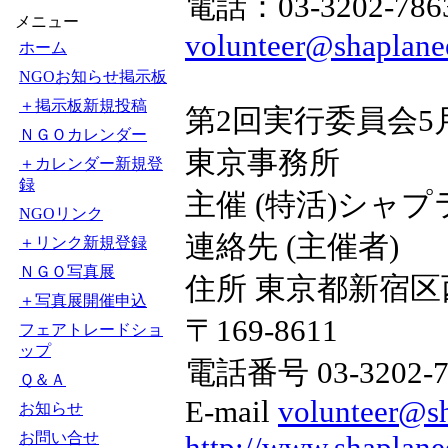
電話：03-3202-786
メニュー
volunteer@shaplanee
ホーム
NGOお知らせ掲示板
＋掲示板新規投稿
第2回実行委員会5月
ＮＧＯカレンダー
東京事務所
＋カレンダー新規登
録
主催 (特活)シャ
NGOリンク
連絡先 (主催者)
＋リンク新規登録
ＮＧＯ写真展
住所 東京都新宿区
＋写真展開催申込
〒169-8611
フェアトレードショ
ップ
電話番号 03-3202-7
Ｑ＆Ａ
E-mail
volunteer@sh
お知らせ
お問い合せ
http://www.shaplanee