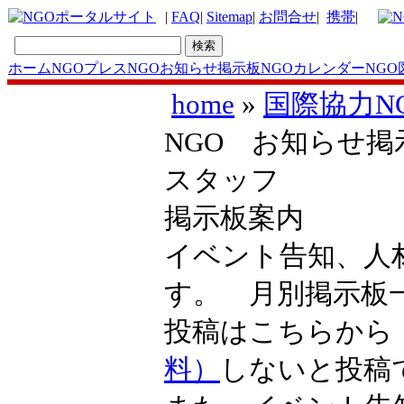
|
FAQ
|
Sitemap
|
お問合せ
|
携帯
|
ホーム
NGOプレス
NGOお知らせ掲示板
NGOカレンダー
NGO
home
»
国際協力N
NGO お知らせ掲
スタッフ
掲示板案内
イベント告知、人
す。 月別掲示
投稿はこちらか
料）
しないと投稿