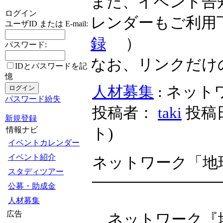
また、イベント告
ログイン
レンダーもご利用
ユーザID または E-mail:
録
）
パスワード:
なお、リンクだけ
IDとパスワードを記
憶
人材募集
: ネッ
パスワード紛失
投稿者：
taki
投稿日時
新規登録
ト
)
情報ナビ
イベントカレンダー
イベント紹介
ネットワーク「地
スタディツアー
───────────
公募・助成金
人材募集
広告
ネットワーク『地