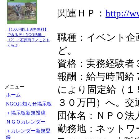
関連ＨＰ：
http://
【1000円以上送料無料】
職種：イベント企
できるぞ！NGO活動
〔2〕／石原尚子／こども
くらぶ
ど。
資格：実務経験者
報酬：給与時間給
メニュー
により固定給（１
ホーム
３０万円）へ。交
NGOお知らせ掲示板
＋掲示板新規投稿
団体名：ＮＰＯ法
ＮＧＯカレンダー
勤務地：ネットワ
＋カレンダー新規登
録