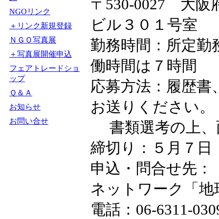
〒530-0027 
NGOリンク
ビル３０１号室
＋リンク新規登録
ＮＧＯ写真展
勤務時間：所定勤
＋写真展開催申込
働時間は７時間
フェアトレードショ
ップ
応募方法：履歴書
Ｑ＆Ａ
お送りください。
お知らせ
お問い合せ
書類選考の上、
締切り：５月７日
申込・問合せ先：
ネットワーク「地
電話：06-6311-03