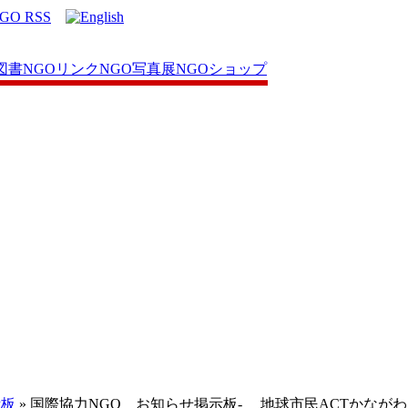
図書
NGOリンク
NGO写真展
NGOショップ
示板
» 国際協力NGO お知らせ掲示板- 地球市民ACTかなが