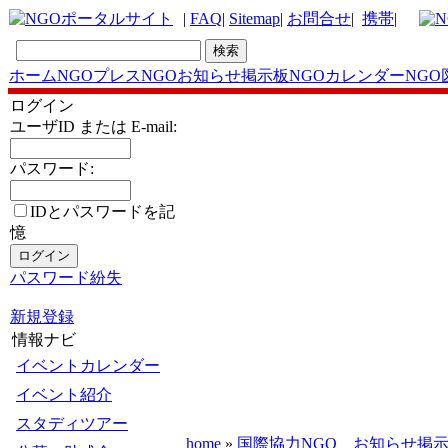
|
FAQ
|
Sitemap
|
お問合せ
|
携帯
|
ホーム
NGOプレス
NGOお知らせ掲示板
NGOカレンダー
NGO
ログイン
ユーザID または E-mail:
パスワード:
IDとパスワードを記
憶
パスワード紛失
新規登録
情報ナビ
イベントカレンダー
イベント紹介
スタディツアー
home
»
国際協力NGO お知らせ掲