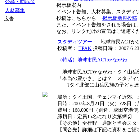
公募・助成金
掲示板案内
人材募集
イベント告知、人材募集、スタディ
投稿はこちらから
掲示板新規投稿
広告
また、イベント告知をされる場合は
なお、リンクだけの宣伝はご遠慮く
スタディツアー
: 地球市民ACT
投稿者：
TPAK
投稿日時： 2007-6-23 1
（特活）地球市民ACTかながわ
地球市民ACTかながわ・タイ山岳
「本当の豊かさ」とは？ スタディツ
?タイ北部に山岳民族の子ども達
場所：タイ王国、チェンマイ近郊、
日時：2007年8月21日（火）?28日
費用：168,000円（別途、成田
締切日：定員15名になり次第締切
【その他】全行程、通訳と当会スタ
【問合先】詳細は下記に資料をご請