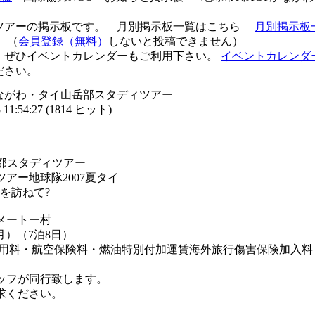
ツアーの掲示板です。 月別掲示板一覧はこちら
月別掲示板
（
会員登録（無料）
しないと投稿できません）
、ぜひイベントカレンダーもご利用下さい。
イベントカレンダ
ださい。
かながわ・タイ山岳部スタディツアー
1:54:27
(
1814 ヒット
)
部スタディツアー
アー地球隊2007夏タイ
を訪ねて?
メートー村
（月）（7泊8日）
空港使用料・航空保険料・燃油特別付加運賃海外旅行傷害保険加入
ッフが同行致します。
求ください。