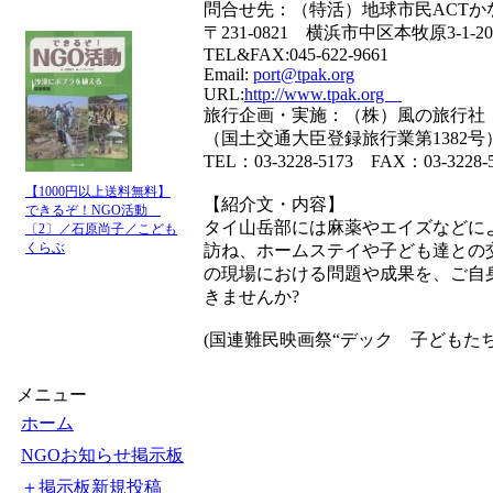
問合せ先：（特活）地球市民ACTかな
〒231-0821 横浜市中区本牧原3-1-20
TEL&FAX:045-622-9661
Email:
port@tpak.org
URL:
http://www.tpak.org
旅行企画・実施：（株）風の旅行社
（国土交通大臣登録旅行業第1382号
TEL：03-3228-5173 FAX：03-3228-
【1000円以上送料無料】
【紹介文・内容】
できるぞ！NGO活動
タイ山岳部には麻薬やエイズなどに
〔2〕／石原尚子／こども
くらぶ
訪ね、ホームステイや子ども達との
の現場における問題や成果を、ご自
きませんか?
(国連難民映画祭“デック 子どもた
メニュー
ホーム
NGOお知らせ掲示板
＋掲示板新規投稿