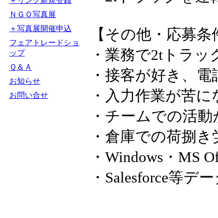
＋リンク新規登録
ＮＧＯ写真展
＋写真展開催申込
【その他・応募条
フェアトレードショ
・業務で2tトラッ
ップ
Ｑ＆Ａ
・接客が好き、電
お知らせ
・入力作業が苦に
お問い合せ
・チームでの活動
・倉庫での荷捌き
・Windows・MS 
・Salesforc