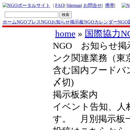
|
FAQ
|
Sitemap
|
お問合せ
|
携帯
|
ホーム
NGOプレス
NGOお知らせ掲示板
NGOカレンダー
NGO
home
»
国際協力N
NGO お知らせ掲
ンク関連業務（東京
含む国内フードバン
〆切)
掲示板案内
イベント告知、人
す。 月別掲示