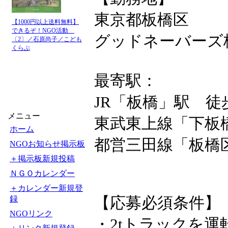
東京都板橋区
【1000円以上送料無料】
できるぞ！NGO活動
グッドネーバーズ
〔2〕／石原尚子／こども
くらぶ
最寄駅：
JR「板橋」駅 徒
メニュー
東武東上線「下板
ホーム
都営三田線「板橋
NGOお知らせ掲示板
＋掲示板新規投稿
ＮＧＯカレンダー
＋カレンダー新規登
【応募必須条件】
録
NGOリンク
・2tトラックを運