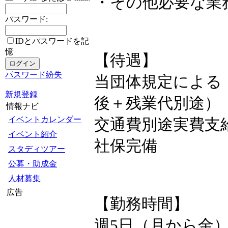
・その他必要な業
パスワード:
IDとパスワードを記
憶
【待遇】
パスワード紛失
当団体規定による（
新規登録
後＋残業代別途）
情報ナビ
イベントカレンダー
交通費別途実費支給
イベント紹介
社保完備
スタディツアー
公募・助成金
人材募集
広告
【勤務時間】
週5日（月から金