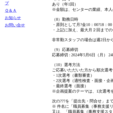
プ
あり（年1回）
※金額は、センターの業績、本人
Ｑ＆Ａ
お知らせ
（8）勤務日時
・原則として月?金10：00?18：00
お問い合せ
・上記に加え、最大月２回までの
非常勤スタッフの場合は週2日か
（9）応募締切
応募締切 : 2024年5月6日（月） 2
（10）選考方法
ご応募いただいた方から順次選考
・1次選考（書類審査）
・2次選考（適性検査・面接・企
・最終選考（面接）
※企画提案のテーマは、1次選考
次の???を「提出先・問合せ」ま
※ 件名に「職員募集（事務支援
又は、「職員募集（事務支援スタ