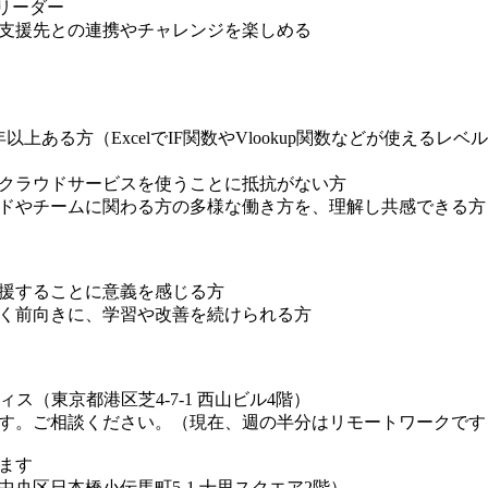
るリーダー
支援先との連携やチャレンジを楽しめる
上ある方（ExcelでIF関数やVlookup関数などが使えるレベ
クラウドサービスを使うことに抵抗がない方
ドやチームに関わる方の多様な働き方を、理解し共感できる方
援することに意義を感じる方
く前向きに、学習や改善を続けられる方
ス（東京都港区芝4-7-1 西山ビル4階）
す。ご相談ください。（現在、週の半分はリモートワークです
ます
央区日本橋小伝馬町5-1 十思スクエア2階）