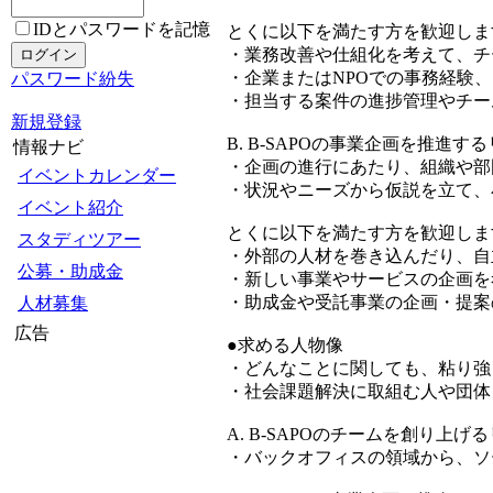
IDとパスワードを記憶
とくに以下を満たす方を歓迎しま
・業務改善や仕組化を考えて、チ
・企業またはNPOでの事務経験
パスワード紛失
・担当する案件の進捗管理やチー
新規登録
B. B-SAPOの事業企画を推進す
情報ナビ
・企画の進行にあたり、組織や部
イベントカレンダー
・状況やニーズから仮説を立て、
イベント紹介
とくに以下を満たす方を歓迎しま
スタディツアー
・外部の人材を巻き込んだり、自
公募・助成金
・新しい事業やサービスの企画を
・助成金や受託事業の企画・提案
人材募集
広告
●求める人物像
・どんなことに関しても、粘り強
・社会課題解決に取組む人や団体
A. B-SAPOのチームを創り上げ
・バックオフィスの領域から、ソ