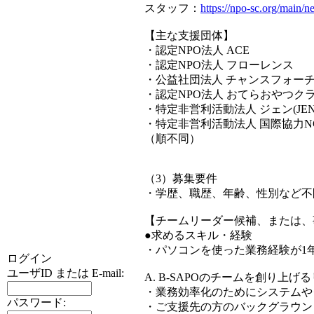
スタッフ：
https://npo-sc.org/main/
【主な支援団体】
・認定NPO法人 ACE
・認定NPO法人 フローレンス
・公益社団法人 チャンスフォー
・認定NPO法人 おてらおやつク
・特定非営利活動法人 ジェン(JEN
・特定非営利活動法人 国際協力NGO
（順不同）
（3）募集要件
・学歴、職歴、年齢、性別など不
【チームリーダー候補、または、
●求めるスキル・経験
・パソコンを使った業務経験が1
ログイン
ユーザID または E-mail:
A. B-SAPOのチームを創り上げ
・業務効率化のためにシステムや
パスワード:
・ご支援先の方のバックグラウン