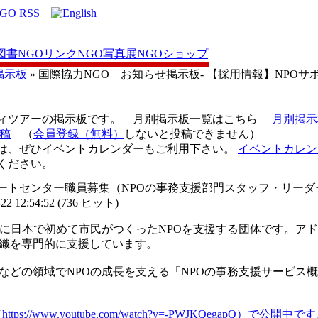
図書
NGOリンク
NGO写真展
NGOショップ
掲示板
» 国際協力NGO お知らせ掲示板- 【採用情報】NPO
ディツアーの掲示板です。 月別掲示板一覧はこちら
月別掲示
稿
（
会員登録（無料）
しないと投稿できません）
は、ぜひイベントカレンダーもご利用下さい。
イベントカレン
ください。
サポートセンター職員募集（NPOの事務支援部門スタッフ・リー
 12:54:52
(
736 ヒット
)
93年に日本で初めて市民がつくったNPOを支援する団体です。
織を専門的に支援しています。
などの領域でNPOの成長を支える「NPOの事務支援サービス概
（
https://www.youtube.com/watch?v=-PWJKQe