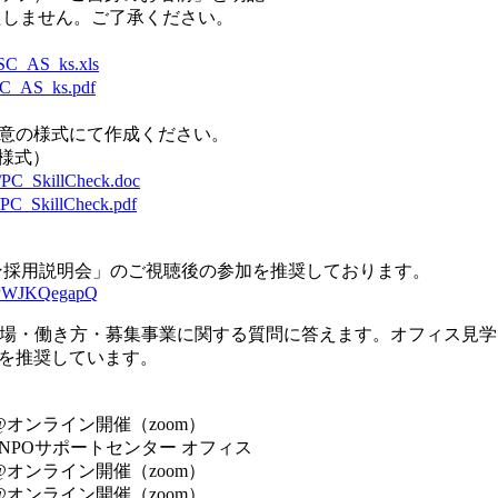
たしません。ご了承ください。
OSC_AS_ks.xls
SC_AS_ks.pdf
意の様式にて作成ください。
定様式）
/PC_SkillCheck.doc
/PC_SkillCheck.pdf
ライン採用説明会」のご視聴後の参加を推奨しております。
=-PWJKQegapQ
職場・働き方・募集事業に関する質問に答えます。オフィス見
を推奨しています。
:00@オンライン開催（zoom）
:00@NPOサポートセンター オフィス
:30@オンライン開催（zoom）
:00@オンライン開催（zoom）