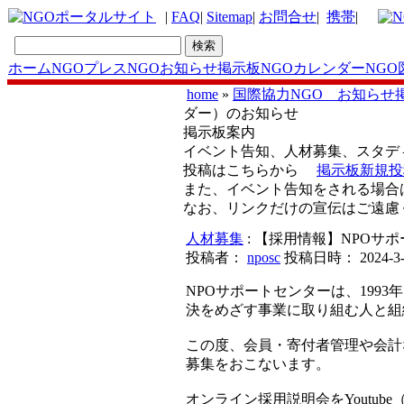
|
FAQ
|
Sitemap
|
お問合せ
|
携帯
|
ホーム
NGOプレス
NGOお知らせ掲示板
NGOカレンダー
NGO
home
»
国際協力NGO お知らせ
ダー）のお知らせ
掲示板案内
イベント告知、人材募集、スタ
投稿はこちらから
掲示板新規投
また、イベント告知をされる場合
なお、リンクだけの宣伝はご遠慮
人材募集
: 【採用情報】NPO
投稿者：
nposc
投稿日時： 2024-3-22
NPOサポートセンターは、19
決をめざす事業に取り組む人と組
この度、会員・寄付者管理や会計
募集をおこないます。
オンライン採用説明会をYoutube