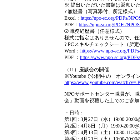
※ 提出いただいた書類は返却い
? 履歴書（写真添付、所定様式）
Excel：
https://npo-sc.org/PDFs/NP
PDF：
https://npo-sc.org/PDFs/NPO
➁ 職務経歴書（任意様式）
様式に指定はありませんので、任
? PCスキルチェックシート（所
Word：
https://www.npo-sc.org/PDFs
PDF ：
https://www.npo-sc.org/PDFs
（11）座談会の開催
※Youtubeで公開中の「オン
https://www.youtube.com/watch?v
NPOサポートセンター職員が、
会」動画を視聴した上でのご参加
・日時 :
第1回 : 3月27日（水）19:00-20
第2回 : 4月8日（月）19:00-20
第3回 : 4月13日（土）10:30-11
第4回 : 4月23日（火）19:00-20