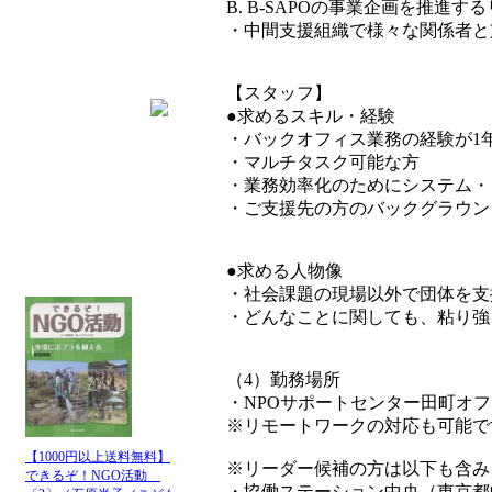
B. B-SAPOの事業企画を推進す
・中間支援組織で様々な関係者と
【スタッフ】
●求めるスキル・経験
・バックオフィス業務の経験が1年以
・マルチタスク可能な方
・業務効率化のためにシステム・
・ご支援先の方のバックグラウン
●求める人物像
・社会課題の現場以外で団体を支
・どんなことに関しても、粘り強
（4）勤務場所
・NPOサポートセンター田町オフィ
※リモートワークの対応も可能で
【1000円以上送料無料】
※リーダー候補の方は以下も含み
できるぞ！NGO活動
・協働ステーション中央（東京都中