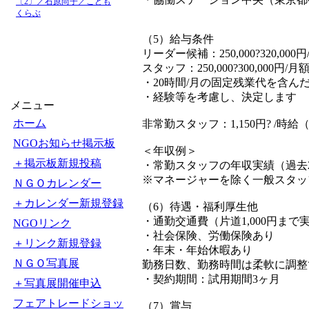
〔2〕／石原尚子／こども
くらぶ
（5）給与条件
リーダー候補：250,000?320,000
スタッフ：250,000?300,000円/月
・20時間/月の固定残業代を含
・経験等を考慮し、決定します
メニュー
ホーム
非常勤スタッフ：1,150円? /時
NGOお知らせ掲示板
＜年収例＞
＋掲示板新規投稿
・常勤スタッフの年収実績（過去
※マネージャーを除く一般スタッ
ＮＧＯカレンダー
＋カレンダー新規登録
（6）待遇・福利厚生他
・通勤交通費（片道1,000円ま
NGOリンク
・社会保険、労働保険あり
＋リンク新規登録
・年末・年始休暇あり
ＮＧＯ写真展
勤務日数、勤務時間は柔軟に調整
・契約期間：試用期間3ヶ月
＋写真展開催申込
フェアトレードショッ
（7）賞与