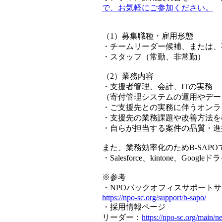
で、お気軽にご参加ください。
（1）募集職種・雇用形態
・チームリーダー候補、または、
・スタッフ（常勤、非常勤）
（2）業務内容
・支援者管理、会計、ITの実務
（寄付管理システムの運用やデー
・ご支援先との実務に伴うオンラ
・支援先の業務課題や改善方法を
・自らが担当する案件の品質・進
また、業務効率化のためB-SAP
・Salesforce、kintone、Google
※参考
・NPOバックオフィスサポートサ
https://npo-sc.org/support/b-sapo/
・採用情報ページ
リーダー：
https://npo-sc.org/main/