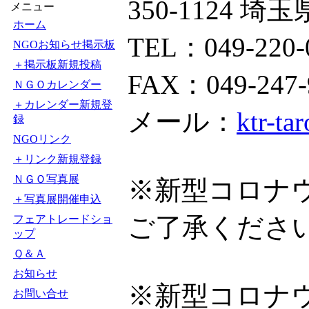
350-1124 埼
メニュー
ホーム
TEL：049-220-
NGOお知らせ掲示板
＋掲示板新規投稿
FAX：049-247-
ＮＧＯカレンダー
＋カレンダー新規登
メール：
ktr-ta
録
NGOリンク
＋リンク新規登録
ＮＧＯ写真展
※新型コロナ
＋写真展開催申込
ご了承くださ
フェアトレードショ
ップ
Ｑ＆Ａ
お知らせ
※新型コロナ
お問い合せ