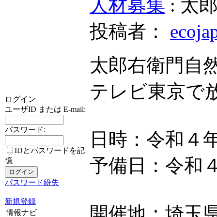
人材募集
: 
投稿者：
ecoja
太郎右衛門自
テレビ東京で放
ログイン
ユーザID または E-mail:
パスワード:
日時：令和４
IDとパスワードを記
予備日：令和
憶
パスワード紛失
新規登録
開催地：埼玉
情報ナビ