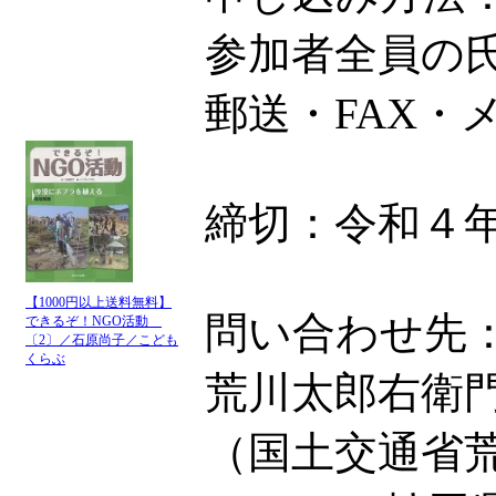
参加者全員の
郵送・FAX
締切：令和４
【1000円以上送料無料】
問い合わせ先
できるぞ！NGO活動
〔2〕／石原尚子／こども
くらぶ
荒川太郎右衛
（国土交通省