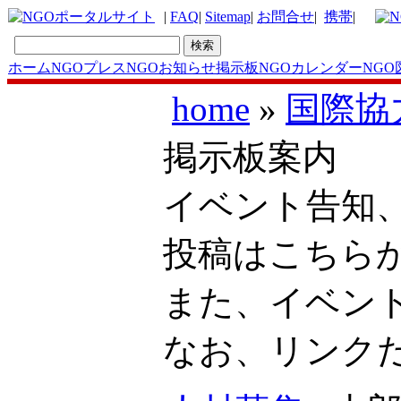
|
FAQ
|
Sitemap
|
お問合せ
|
携帯
|
ホーム
NGOプレス
NGOお知らせ掲示板
NGOカレンダー
NGO
home
»
国際協
掲示板案内
イベント告知
投稿はこち
また、イベン
なお、リンク