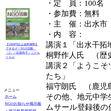
・定 員：100名
・参加費：無料
・主 催：出水市
・内 容：
講演１「出水干拓
【1000円以上送料無料】
できるぞ！NGO活動
桐野作人氏 （歴
〔2〕／石原尚子／こども
くらぶ
講演２「ようこそ
たち」
福守朗氏 （鹿児
メニュー
その他、地元中学
ホーム
NGOお知らせ掲示板
ムサール登録後の
＋掲示板新規投稿