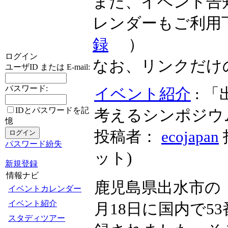
また、イベント告
レンダーもご利用
録
）
ログイン
なお、リンクだけ
ユーザID または E-mail:
パスワード:
イベント紹介
: 
IDとパスワードを記
考えるシンポジウ
憶
投稿者：
ecojapan
パスワード紛失
ット
)
新規登録
情報ナビ
鹿児島県出水市の「
イベントカレンダー
イベント紹介
月18日に国内で5
スタディツアー