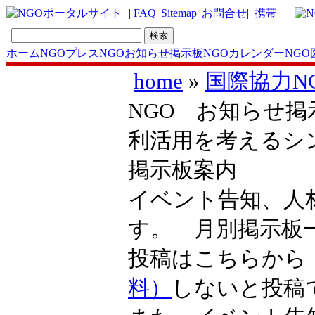
|
FAQ
|
Sitemap
|
お問合せ
|
携帯
|
ホーム
NGOプレス
NGOお知らせ掲示板
NGOカレンダー
NGO
home
»
国際協力N
NGO お知らせ掲
利活用を考えるシ
掲示板案内
イベント告知、人
す。 月別掲示
投稿はこちらか
料）
しないと投稿