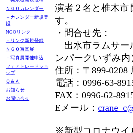
演者２名と椎木市
ＮＧＯカレンダー
＋カレンダー新規登
す。
録
・問合せ先：
NGOリンク
＋リンク新規登録
出水市ラムサール
ＮＧＯ写真展
ンパークいずみ内
＋写真展開催申込
フェアトレードショ
住所：〒899-020
ップ
電話：0996-63-891
Ｑ＆Ａ
お知らせ
FAX：0996-62-891
お問い合せ
Eメール：
crane_c@
※新型コロナウイ