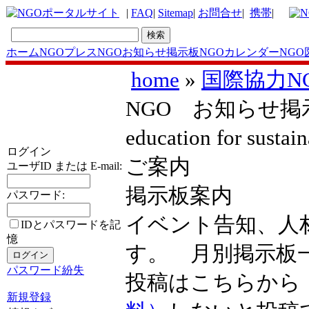
|
FAQ
|
Sitemap
|
お問合せ
|
携帯
|
ホーム
NGOプレス
NGOお知らせ掲示板
NGOカレンダー
NGO
home
»
国際協力N
NGO お知らせ掲示板
education for sust
ログイン
ご案内
ユーザID または E-mail:
掲示板案内
パスワード:
イベント告知、人
IDとパスワードを記
憶
す。 月別掲示
パスワード紛失
投稿はこちらか
新規登録