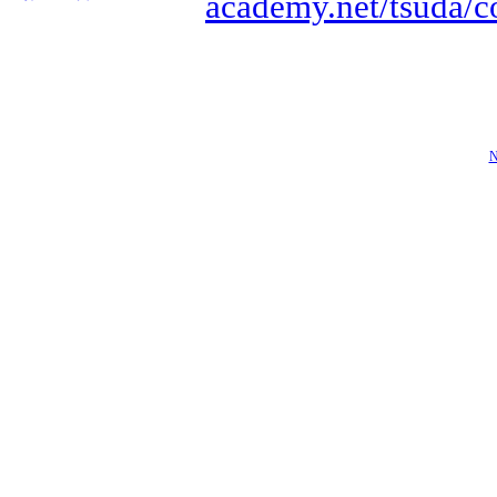
academy.net/tsuda/co
N