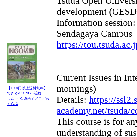
Tsuda Open Universit
development (GESD
Information session
Sendagaya Campus
https://tou.tsuda.ac.
Current Issues in In
mornings)
【1000円以上送料無料】
できるぞ！NGO活動
Details:
https://ssl2.
〔2〕／石原尚子／こども
くらぶ
academy.net/tsuda/co
This course is for a
understanding of su