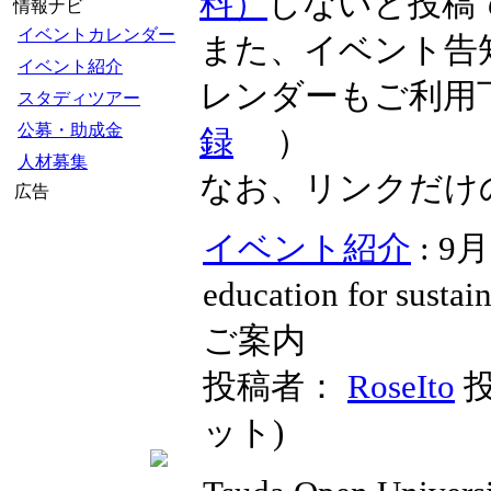
料）
しないと投稿
情報ナビ
イベントカレンダー
また、イベント告
イベント紹介
レンダーもご利用
スタディツアー
公募・助成金
録
）
人材募集
なお、リンクだけ
広告
イベント紹介
: 9
education for sust
ご案内
投稿者：
RoseIto
投
ット
)