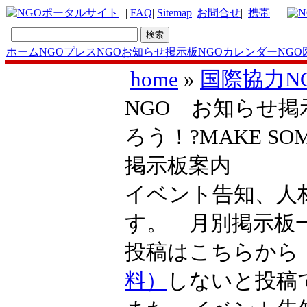
|
FAQ
|
Sitemap
|
お問合せ
|
携帯
|
ホーム
NGOプレス
NGOお知らせ掲示板
NGOカレンダー
NGO
home
»
国際協力N
NGO お知らせ掲
ろう！?MAKE SO
掲示板案内
イベント告知、人
す。 月別掲示
投稿はこちらか
料）
しないと投稿