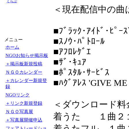
くらぶ
＜現在配信中の曲
■ﾌﾞﾗｯｸ･ｱｲﾄﾞ･ﾋﾟｰ
■ｽﾉｳ･ﾊﾟﾄﾛｰﾙ 
メニュー
ホーム
■ｱﾌﾛﾚｹﾞｴ '
NGOお知らせ掲示板
■ｻﾞ･ｷｭｱ '
＋掲示板新規投稿
■ﾎﾟｽﾀﾙ･ｻｰﾋﾞｽ 
ＮＧＯカレンダー
■ﾊｸﾞｱﾚｽ 'GIVE M
＋カレンダー新規登
録
NGOリンク
＜ダウンロード料
＋リンク新規登録
ＮＧＯ写真展
着うた １曲２
＋写真展開催申込
着うたフル １曲
フェアトレードショ