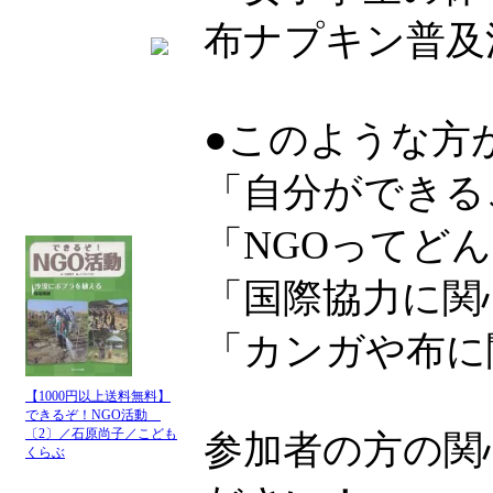
布ナプキン普及
●このような方
「自分ができる
「NGOってど
「国際協力に関
「カンガや布に
【1000円以上送料無料】
できるぞ！NGO活動
〔2〕／石原尚子／こども
参加者の方の関
くらぶ