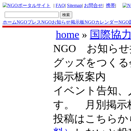
|
FAQ
|
Sitemap
|
お問合せ
|
携帯
|
ホーム
NGOプレス
NGOお知らせ掲示板
NGOカレンダー
NGO
home
»
国際協力
NGO お知らせ
グッズをつくる
掲示板案内
イベント告知、
す。 月別掲
投稿はこちら