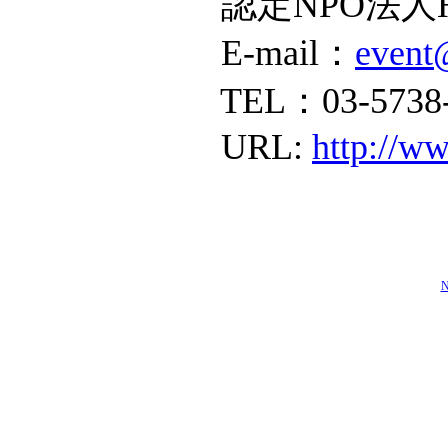
認定NPO法人
E-mail：
event
TEL：03-5738-
URL:
http://ww
N