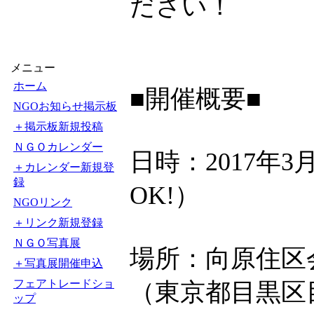
ださい！
メニュー
ホーム
■開催概要■
NGOお知らせ掲示板
＋掲示板新規投稿
ＮＧＯカレンダー
日時：2017年3月
＋カレンダー新規登
録
OK!）
NGOリンク
＋リンク新規登録
ＮＧＯ写真展
場所：向原住区
＋写真展開催申込
フェアトレードショ
（東京都目黒区目
ップ