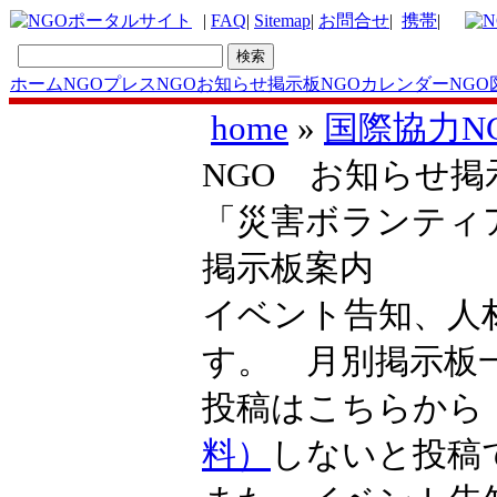
|
FAQ
|
Sitemap
|
お問合せ
|
携帯
|
ホーム
NGOプレス
NGOお知らせ掲示板
NGOカレンダー
NGO
home
»
国際協力N
NGO お知らせ掲示
「災害ボランティ
掲示板案内
イベント告知、人
す。 月別掲示
投稿はこちらか
料）
しないと投稿