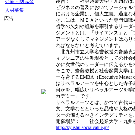
趣旨： 社会起業大学・九州校は、
公募・助成金
ビジネスの普及においてソーシャル
人材募集
における企業は、個人主義、過度な
広告
そこには、ＭＢＡといった専門知識
哲学の欠如や組織を牽引するリーダー
ジメントとは、「サイエンス」と「
アーツなくしてマネジメントはあり
ればならないと考えています。
北九州市立大学名誉教授の齋藤貞之
ィブシニアの生涯現役としての社会
かに次世代のリーダーに伝えるかを
そこで、齋藤教授と社会起業大学は、単なるマ
ーを育てるEMBA（Executive Ma
はリベラルアーツを中心とした寺子
何かを、幅広いリベラルアーツを学
カデミー」です。
リベラルアーツとは、かつて古代ロ
文、文学などといった品格や人格の
ダーの備えるべきインテグリティを
開催場所： 社会起業大学・九州校
http://kyushu.socialvalue.jp/