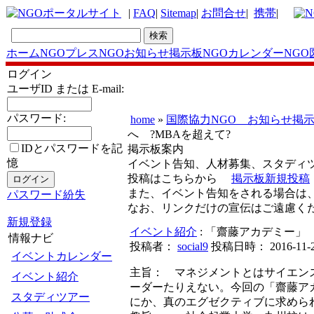
|
FAQ
|
Sitemap
|
お問合せ
|
携帯
|
ホーム
NGOプレス
NGOお知らせ掲示板
NGOカレンダー
NGO
ログイン
ユーザID または E-mail:
パスワード:
home
»
国際協力NGO お知らせ掲
へ ?MBAを超えて?
IDとパスワードを記
掲示板案内
憶
イベント告知、人材募集、スタディ
投稿はこちらから
掲示板新規投稿
また、イベント告知をされる場合は
パスワード紛失
なお、リンクだけの宣伝はご遠慮く
新規登録
イベント紹介
: 「齋藤アカデミー」
情報ナビ
投稿者：
social9
投稿日時： 2016-11-28
イベントカレンダー
主旨： マネジメントとはサイエン
イベント紹介
ーダーたりえない。今回の「齋藤ア
スタディツアー
にか、真のエグゼクティブに求めら