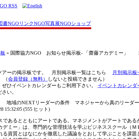
図書
NGOリンク
NGO写真展
NGOショップ
示板
» 国際協力NGO お知らせ掲示板- 「齋藤アカデミー」
ツアーの掲示板です。 月別掲示板一覧はこちら
月別掲示板
（
会員登録（無料）
しないと投稿できません）
、ぜひイベントカレンダーもご利用下さい。
イベントカレンダ
ださい。
 地域のNEXTリーダーの条件 マネジャーから真のリーダーへ
 15:32:05
(
555 ヒット
)
スであるとともにアートである。マネジメントがアートである
カデミー」は、専門的な管理技法を学ぶビジネススクール（Ｍ
れる資質とはなにかを徹底した議論をとおして学ぶことを課題