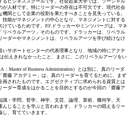
するビジネススクールです。社会起業大学では、ソーシャル
のが人材です。特にリーダーの存在は不可欠です。現代社会
な機関として企業の役割を果たすべきことを見失っている。
、技能がマネジメントの中心となり、マネジメントに対する
ているためです。P.F.ドラッカーやミンツバーグは、マネ
「リベラルアーツ」そのものです。ドラッカーは、リベラル
リーダーやマネジメントは、リベラルアーツを学び続けなけ
追いサポートセンターの代表理事となり、地域の特にアクテ
では伝えきれなかったこと、まさに、このリベラルアーツをい
Business Administration）とは別に、真のリーダ
えてきました。今回の「齋藤 アカデミー」は、真のリーダーを育てるために、まず
企画されたものです。エグゼクティブに求められる資質とは
リーダー育成をはかることを目的とするのが今回の「齋藤ア
知識・学問。哲学、神学、文芸、論理、算術、幾何学、天
重んじることを学ぶと言われます。ドラッカーの唱えるリー
論し、育てていきます。