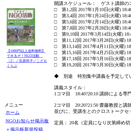
開講スケジュール： ゲスト講師の
□ 第1,2回 2017年1月10日(火曜) 18:40?2
□ 第3,4回 2017年1月24日(火曜) 18:40?2
□ 第5,6回 2017年2月14日(火曜) 18:40?2
□ 第7,8回 2017年2月28日(火曜) 18:40?2
□ 第9,10回 2017年3月14日(火曜) 18:40?
□ 第11,12回 2017年3月28日(火曜) 18:40
□ 第13,14回 2017年4月11日(火曜) 18:40
【1000円以上送料無料】
□ 第15,16回 2017年4月25日(火曜) 18:40
できるぞ！NGO活動
□ 第17,18回 2017年5月16日(火曜) 18:40
〔2〕／石原尚子／こども
□ 第19,20回 2017年5月30日(火曜) 18:40
くらぶ
◆ 別途 特別集中講義を予定し
講義スタイル：
1コマ目 18:40?20:10 講師によ
メニュー
2コマ目 20:20?21:50 齋藤教
並びに、受講生とのクロストーク
ホーム
NGOお知らせ掲示板
定員： 20名（定員になり次第締め
＋掲示板新規投稿