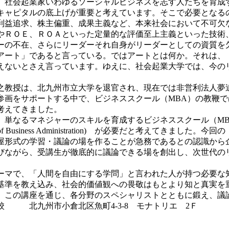
社会起業家いわゆるソーシャルビジネスを志す人たちを育成
キャピタルの底上げが重要と考えています。そこで必要となる
利益追求、株主偏重、成果主義など、本来社会において不可欠
やＲＯＥ、ＲＯＡといった定量的な評価至上主義といった技術
の不在、さらにリーダーそれ自身がリーダーとしての資質を欠け
アート」であると言っている。ではアートとは何か。それは、
えないとさえ言っています。ゆえに、社会起業大学では、今の
教授は、北九州市立大学を退官され、現在では非営利法人夢
参画をサポートする中で、ビジネススクール（MBA）の教鞭
考えてきました。
ネジャーのスキルを育成するビジネススクール（MBA：Master of 
ster of Business Administration) が必要だと考
屋形式の学習・議論の場を作ることが急務であるとの認識から
びながら、受講生が徹底的に議論できる場を創出し、次世代の
ーマで、「人間を自由にする学問」と言われた人が持つ必要な
基準を教え込み、社会的価値観への畏敬はもとより知と真実を
、この講座を通じ、各分野のスペシャリストとともに鍛え、議
 北九州市小倉北区魚町4-3-8 モナトリエ 2Ｆ