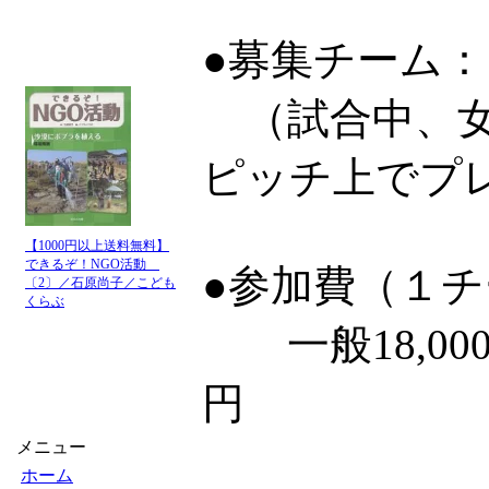
●募集チーム：
（試合中、女
ピッチ上でプ
【1000円以上送料無料】
できるぞ！NGO活動
●参加費（１
〔2〕／石原尚子／こども
くらぶ
一般18,000円
円
メニュー
ホーム