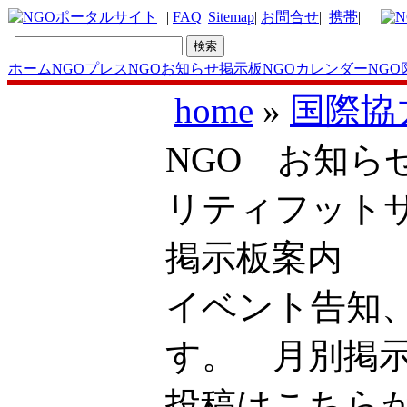
|
FAQ
|
Sitemap
|
お問合せ
|
携帯
|
ホーム
NGOプレス
NGOお知らせ掲示板
NGOカレンダー
NGO
home
»
国際協
NGO お知ら
リティフット
掲示板案内
イベント告知
す。 月別掲
投稿はこち