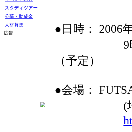
スタディツアー
公募・助成金
人材募集
●日時： 2006
広告
9時開場、
（予定）
●会場： FUTSA
(埼玉県さ
h