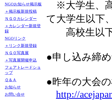
※大学生、高
NGOお知らせ掲示板
＋掲示板新規投稿
て大学生以下
ＮＧＯカレンダー
＋カレンダー新規登
高校生以下
録
NGOリンク
＋リンク新規登録
ＮＧＯ写真展
●申し込み締め
＋写真展開催申込
フェアトレードショ
ップ
●昨年の大会の
Ｑ＆Ａ
お知らせ
http://acejap
お問い合せ