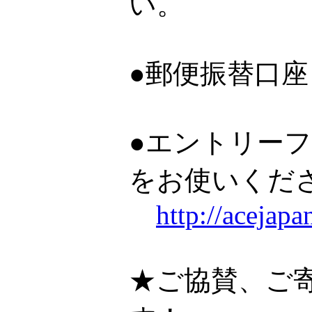
い。
●郵便振替口座：0
●エントリー
をお使いくだ
http://acejap
★ご協賛、ご