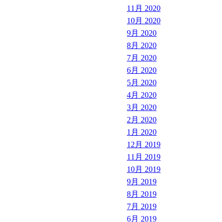
11月 2020
10月 2020
9月 2020
8月 2020
7月 2020
6月 2020
5月 2020
4月 2020
3月 2020
2月 2020
1月 2020
12月 2019
11月 2019
10月 2019
9月 2019
8月 2019
7月 2019
6月 2019