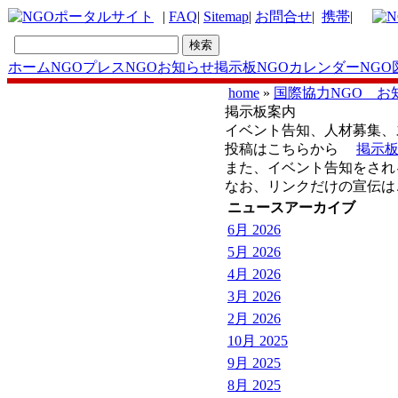
|
FAQ
|
Sitemap
|
お問合せ
|
携帯
|
ホーム
NGOプレス
NGOお知らせ掲示板
NGOカレンダー
NGO
home
»
国際協力NGO お
掲示板案内
イベント告知、人材募集
投稿はこちらから
掲示
また、イベント告知をされ
なお、リンクだけの宣伝は
ニュースアーカイブ
6月 2026
5月 2026
4月 2026
3月 2026
2月 2026
10月 2025
9月 2025
8月 2025